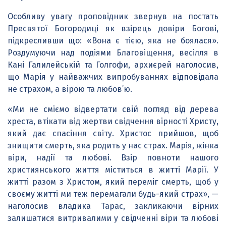
Особливу увагу проповідник звернув на постать
Пресвятої Богородиці як взірець довіри Богові,
підкресливши що: «Вона є тією, яка не боялася».
Роздумуючи над подіями Благовіщення, весілля в
Кані Галилейській та Голгофи, архиєрей наголосив,
що Марія у найважчих випробуваннях відповідала
не страхом, а вірою та любов’ю.
«Ми не сміємо відвертати свій погляд від дерева
хреста, втікати від жертви свідчення вірності Христу,
який дає спасіння світу. Христос прийшов, щоб
знищити смерть, яка родить у нас страх. Марія, жінка
віри, надії та любові. Взір повноти нашого
християнського життя міститься в житті Марії. У
житті разом з Христом, який переміг смерть, щоб у
своєму житті ми теж перемагали будь-який страх», —
наголосив владика Тарас, закликаючи вірних
залишатися витривалими у свідченні віри та любові