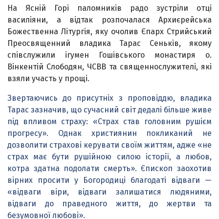
На Ясній Горі паломників радо зустріли отці
василіяни, а відтак розпочалася Архиєрейська
Божественна Літургія, яку очолив Єпарх Стрийський
Преосвященний владика Тарас Сеньків, якому
співслужили ігумен Гошівського монастиря о.
Вінкентій Слободян, ЧСВВ та священнослужителі, які
взяли участь у прощі.
Звертаючись до присутніх з проповіддю, владика
Тарас зазначив
, що сучасний світ дедалі більше живе
під впливом страху: «Страх став головним рушієм
прогресу». Однак християнин покликаний не
дозволити страхові керувати своїм життям, адже «не
страх має бути рушійною силою історії, а любов,
котра здатна подолати смерть». Єпископ заохотив
вірних просити у Богородиці благодаті відваги —
«відваги віри, відваги залишатися людяними,
відваги до праведного життя, до жертви та
безумовної любові».