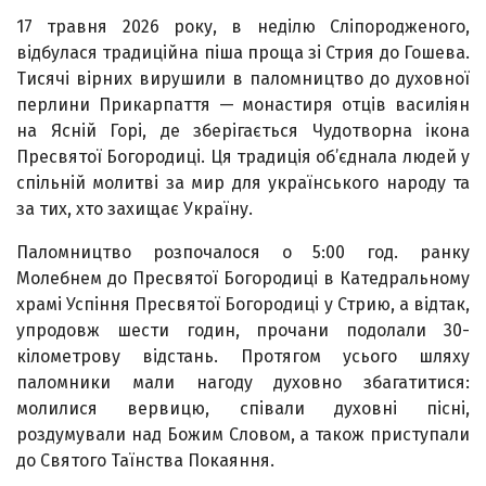
17 травня 2026 року, в неділю Сліпородженого,
відбулася традиційна піша проща зі Стрия до Гошева.
Тисячі вірних вирушили в паломництво до духовної
перлини Прикарпаття — монастиря отців василіян
на Ясній Горі, де зберігається Чудотворна ікона
Пресвятої Богородиці. Ця традиція об’єднала людей у
спільній молитві за мир для українського народу та
за тих, хто захищає Україну.
Паломництво розпочалося о 5:00 год. ранку
Молебнем до Пресвятої Богородиці в Катедральному
храмі Успіння Пресвятої Богородиці у Стрию, а відтак,
упродовж шести годин, прочани подолали 30-
кілометрову відстань. Протягом усього шляху
паломники мали нагоду духовно збагатитися:
молилися вервицю, співали духовні пісні,
роздумували над Божим Словом, а також приступали
до Святого Таїнства Покаяння.