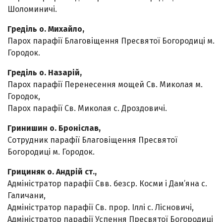
Шоломиничі.
Греділь о. Михайло,
Парох парафії Благовіщення Пресвятої Богородиці м.
Городок.
Греділь о. Назарій,
Парох парафії Перенесення мощей Св. Миколая м.
Городок,
Парох парафії Св. Миколая с. Дроздовичі.
Гринишин о. Броніслав,
Сотрудник парафії Благовіщення Пресвятої
Богородиці м. Городок.
Грициняк о. Андрій ст.,
Адміністратор парафії Свв. безср. Косми і Дам’яна с.
Галичани,
Адміністратор парафії Св. прор. Іллі с. Лісновичі,
Адміністратор парафії Успення Пресвятої Богородиці