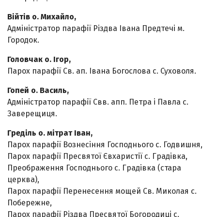
Війтів о. Михайло,
Адміністратор парафії Різдва Івана Предтечі м.
Городок.
Головчак о. Ігор,
Парох парафії Св. ап. Івана Богослова с. Суховоля.
Гопей о. Василь,
Адміністратор парафії Свв. апп. Петра і Павла с.
Заверещиця.
Греділь о. мітрат Іван,
Парох парафії Вознесіння Господнього с. Годвишня,
Парох парафії Пресвятої Євхаристії с. Градівка,
Преображення Господнього с. Градівка (стара
церква),
Парох парафії Перенесення мощей Св. Миколая с.
Побережне,
Парох парафії Різдва Пресвятої Богородиці с.