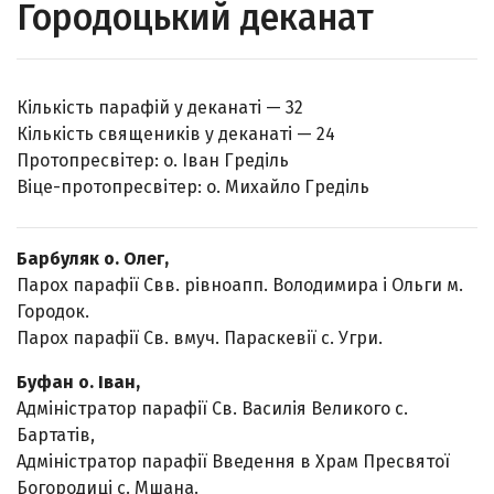
Городоцький деканат
Кількість парафій у деканаті — 32
Кількість священиків у деканаті — 24
Протопресвітер: о. Іван Греділь
Віце-протопресвітер: о. Михайло Греділь
Барбуляк о. Олег,
Парох парафії Свв. рівноапп. Володимира і Ольги м.
Городок.
Парох парафії Св. вмуч. Параскевії с. Угри.
Буфан о. Іван,
Адміністратор парафії Св. Василія Великого с.
Бартатів,
Адміністратор парафії Введення в Храм Пресвятої
Богородиці с. Мшана.