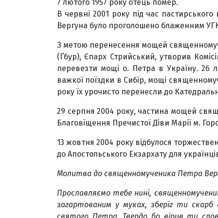
7 лютого 1957 року отець помер.
В червні 2001 року під час пастирського 
Вергуна було проголошено блаженним УГ
З метою перенесення мощей священномуче
(Ґбур), Єпарх Стрийський, утворив Комісі
перевезти мощі о. Петра в Україну. 26 л
важкої поїздки в Сибір, мощі священному
року їх урочисто перенесли до Катедральн
29 серпня 2004 року, частина мощей свя
Благовіщення Пречистої Діви Марії м. Го
13 жовтня 2004 року відбулося торжеств
до Апостольського Екзархату для українці
Молитва до священномученика Петра Вер
Прославляємо тебе нині, священномученик
загартованим у муках, зберіг ти скарб 
святого Петра. Твердо бо вірив ти слов