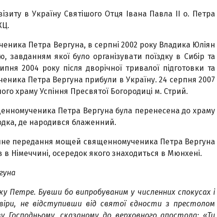
візиту в Україну Святішого Отця Івана Павла ІІ о. Петра
КЦ.
ника Петра Вергуна, в серпні 2002 року Владика Юліян
ю, завданням якої було організувати поїздку в Сибір та
ипня 2004 року після дворічної тривалої підготовки та
ченика Петра Вергуна прибули в Україну. 24 серпня 2007
ого храму Успіння Пресвятої Богородиці м. Стрий.
щенномученика Петра Вергуна була перенесена до храму
родка, де народився блаженний.
енне передання мощей священномученика Петра Вергуна
в в Німеччині, осередок якого знаходиться в Мюнхені.
гуна
у Петре. Бувши бо випробуваним у численних спокусах і
віри, не відступивши від святої єдности з престолом
у Господньому, сказаному до верховного апостола: «Ти