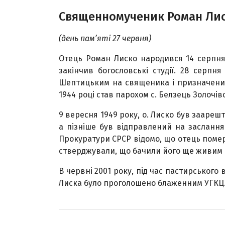
Священномученик Роман Ли
(день пам’яті 27 червня)
Отець Роман Лиско народився 14 серпня 1
закінчив богословські студії. 28 серп
Шептицьким на священика і призначений 
1944 році став парохом с. Белзець Золочів
9 вересня 1949 року, о. Лиско був заареш
а пізніше був відправлений на заслання
Прокуратури СРСР відомо, що отець помер 1
стверджували, що бачили його ще живим пі
В червні 2001 року, під час пастирського 
Лиска було проголошено блаженним УГКЦ