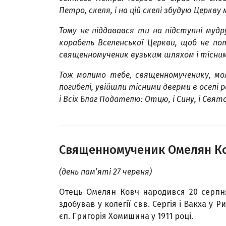
Петро, скеля, і на цій скелі збудую Церкву
Тому не піддавався ти на підступні мудр
корабель Вселенської Церкви, щоб не по
священномученик вузьким шляхом і тісним
Тож молимо тебе, священномученику, мол
погибелі, увійшли тісними дверми в оселі 
і Всіх Благ Подателю: Отцю, і Сину, і Святому
Священномученик Омелян К
(день пам’яті 27 червня)
Отець Омелян Ковч народився 20 серпня 
здобував у колегії свв. Сергія і Вакха у 
єп. Григорія Хомишина у 1911 році.