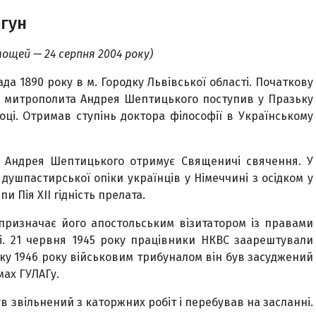
гун
мощей — 24 серпня 2004 року)
а 1890 року в м. Городку Львівської області. Початкову
ю митрополита Андрея Шептицького поступив у Празьку
році. Отримав ступінь доктора філософії в Українському
а Андрея Шептицького отримує Священичі свячення. У
душпастирської опіки українців у Німеччині з осідком у
пи Пія ХІІ гідність прелата.
призначає його апостольським візитатором із правами
ні. 21 червня 1945 року працівники НКВС заарештували
тку 1946 року військовим трибуналом він був засуджений
мах ГУЛАГу.
в звільнений з каторжних робіт і перебував на засланні.