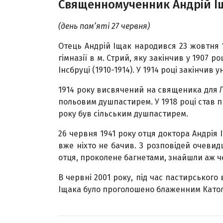
Священномученник Андрій І
(день пам’яті 27 червня)
Отець Андрій Іщак народився 23 жовтня 1
гімназії в м. Стрий, яку закінчив у 1907 ро
Інсбруці (1910-1914). У 1914 році закінчив 
1914 року висвячений на священика для Ль
польовим душпастирем. У 1918 році став пр
року був сільським душпастирем.
26 червня 1941 року отця доктора Андрія 
вже ніхто не бачив. З розповідей очевидц
отця, проколене багнетами, знайшли аж че
В червні 2001 року, під час пастирського 
Іщака було проголошено блаженним Като