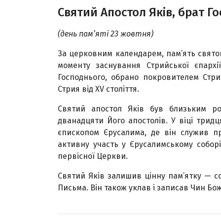
Святий Апостол Яків, брат Г
(день пам’яті 23 жовтня)
За церковним календарем, пам’ять святог
моменту заснування Стрийської єпархі
Господнього, обрано покровителем Стрий
Стрия від XV століття.
Святий апостол Яків був близьким ро
дванадцяти Його апостолів. У віці трид
єпископом Єрусалима, де він служив пр
активну участь у Єрусалимському соборі
первісної Церкви.
Святий Яків залишив цінну пам’ятку — с
Письма. Він також уклав і записав Чин Боже