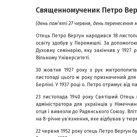
Священномученик Петро Вер
(день пам’яті 27 червня, день перенесення 
Отець Петро Вергун народився 18 листопад
освіту здобув у Перемишлі. За допомого
Духовну семінарію, яку закінчив у 1927 
Вільному Університеті.
30 жовтня 1927 року з рук митрополит
листопаді цього ж року призначений для 
Берліні. У 1937 році о. Петро отримує від па
23 листопада 1940 року Святіший Отець 
адміністратора для українців у Німеччи
отця і вивезли до Радянського Союзу. Влі
на 8-річне ув’язнення, яке відбував у тюр
22 червня 1952 року отець Петро Вергун бу