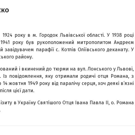
ско
924 року в м. Городок Львівської області. У 1938 році
ня 1941 року був рукоположений митрополитом Андреєм
завідувачем парафії с. Котлів Оліївського деканату. У
ського району.
тований і вкинений до тюрми на вул. Лонського у Львові,
. Із повідомлення, яку отримали родичі отця Романа, з
4 жовтня 1949 року від паралічу серця, хоч деякі в’язні
сля цієї дати.
візиту в Україну Святішого Отця Івана Павла ІІ, о. Романа
.