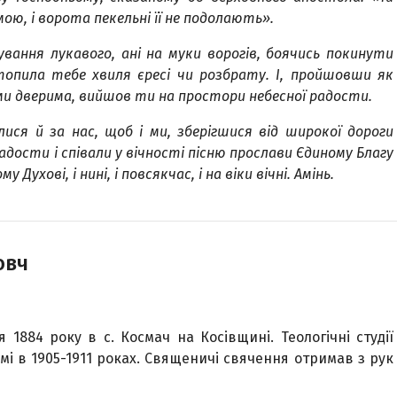
 мою, і ворота пекельні її не подолають».
ування лукавого, ані на муки ворогів, боячись покинути
топила тебе хвиля єресі чи розбрату. І, пройшовши як
и дверима, вийшов ти на простори небесної радости.
ися й за нас, щоб і ми, зберігшися від широкої дороги
радости і співали у вічності пісню прослави Єдиному Благу
 Духові, і нині, і повсякчас, і на віки вічні. Амінь.
овч
1884 року в с. Космач на Косівщині. Теологічні студії
Римі в 1905-1911 роках. Священичі свячення отримав з рук