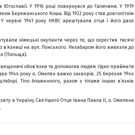
в Югославії. У 1916 році повернувся до Галичини. У 1919
иком Бережанського Коша. Від 1922 року став довголітнім
У червні 1941 року НКВС арештували отця і його двох
тували німецькі окупанти через те, що охрестив тисячі
 в’язниці на вул. Лонського. Незабаром його вивезли до
а (Польща).
 священичі обов’язки та допомагав людям гідно приймати
два 1944 року о. Омелян важко захворів. 25 березня 1944
таборі. Тіло блаженного, разом з тілами інших в’язнів
ізиту в Україну Святішого Отця Івана Павла ІІ, о. Омеляна
.