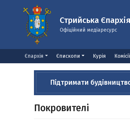
Стрийська Єпархі
Офіційний медіаресурс
Єпархія
Єпископи
Курія
Комісі
Підтримати будівництв
Покровителі