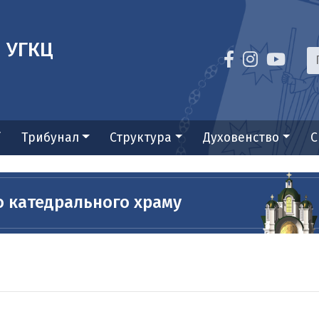
я УГКЦ
ї
Трибунал
Структура
Духовенство
С
о катедрального храму