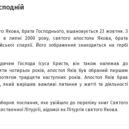
осподній
о Якова, брата Господнього, вшановується 23 жовтня. З
ї в липні 2000 року, святого апостола Якова, брата
ської єпархії. Його зображення знаходиться на гербі
дичем Господа Ісуса Христа, він також належав до
цяти чотирьох років, апостол Яків був обраний першим
отягом тридцяти наступних років. Апостол Яків брав
, який вирішив важливі питання у житті та діяльності
оборне послання, яке увійшло до переліку книг Святого
ственної Літургії, відомої як Літургія святого Якова.