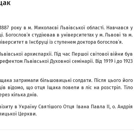
щак
887 року в м. Миколаєві Львівської області. Навчався у
ці. Богослов’я студіював в університетах у м. Львові та м.
університет в Інсбруці із ступенем доктора богослов’я.
вівської архиєпархії. Під час Першої світової війни був
ефектом Львівської Духовної семінарії. Від 1919 і до 1923
Іщака затримали більшовицькі солдати. Після цього його
ів відомо, що отця Іщака повели в ліс на розстріл. Тіло
рез кілька днів.
візиту в Україну Святішого Отця Івана Павла ІІ, о. Андрія
лицької Церкви.