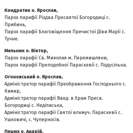
Кондратик о. Ярослав,
Парох парафії Різдва Пресвятої Богородиці с.
Прибинь,
Парох парафії Благовіщення Пречистої Діви Марії с.
Тучне.
Мельник о. Віктор,
Парох парафії Св. Миколая м. Перемишляни,
Парох парафії Преподобної Параскевії с. Подусільна.
Огоновський о. Ярослав,
Адміністратор парафії Преображення Господнього с.
Кимир,
Адміністратор парафії Введ. в Храм Пресв.
Богородиці с. Неділиська,
Адміністратор парафії Святої влкмуч. Параскевії с.
Ушковичі, с. Чуперносів.
Пецюх о. Андрій,