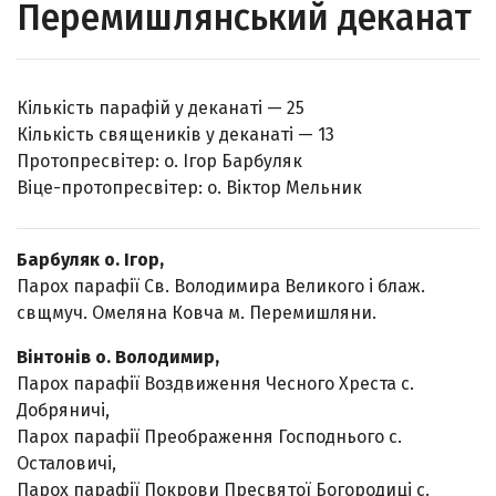
Перемишлянський деканат
Кількість парафій у деканаті — 25
Кількість священиків у деканаті — 13
Протопресвітер: о. Ігор Барбуляк
Віце-протопресвітер: о. Віктор Мельник
Барбуляк о. Ігор,
Парох парафії Св. Володимира Великого і блаж.
свщмуч. Омеляна Ковча м. Перемишляни.
Вінтонів о. Володимир,
Парох парафії Воздвиження Чесного Хреста с.
Добряничі,
Парох парафії Преображення Господнього с.
Осталовичі,
Парох парафії Покрови Пресвятої Богородиці с.