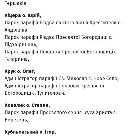
Тершаків
Кіцера о. Юрій,
Парох парафії Різдва святого Івана Хрестителя с.
Андріанів,
Парох парафії Різдва Пресвятої Богородиці с.
Підзвіринець,
Парох парафії Покрови Пресвятої Богородиці с.
Татаринів,
Крук о. Олег,
Адміністратор парафії Св. Миколая с. Нове Село,
Адміністратор парафії Покрови Пресвятої
Богородиці с. Тулиголови.
Ковалик о. Степан,
Парох парафії Пресвятого серця Ісуса Христа с.
Березець,
Кубльовський о. Ігор,