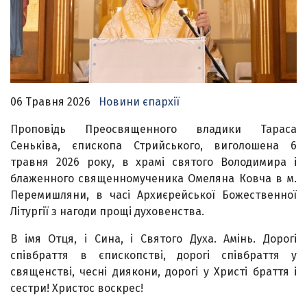
06 Травня 2026
Новини єпархії
Проповідь Преосвященного владики Тараса
Сеньківа, єпископа Стрийського, виголошена 6
травня 2026 року, в храмі святого Володимира і
блаженного священномученика Омеляна Ковча в м.
Перемишляни, в часі Архиєрейської Божественної
Літургії з нагоди прощі духовенства.
В імя Отця, і Сина, і Святого Духа. Амінь. Дорогі
співбраття в єпископстві, дорогі співбраття у
священстві, чесні диякони, дорогі у Христі браття і
сестри! Христос воскрес!