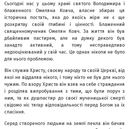
Сьогодні нас у цьому храмі святого Володимира і
блаженного Омеляна Ковча, власне збирає ця
історична постать, яка до якоїсь міри не є ще
розкритау своїй глибині і цінності. Блаженний
священномученик Омелян Ковч. За життя він був
дбайливим пастирем, але на думку декого був
занадто активний, а тому несправедливо
недооцінюваний у свій час. Це однак ніколи не було
для нього проблемою.
Він служив Христу, своєму народу та своїй Церкві, від
якої не віддаляв нікого, і тому ніхто не був для нього
чужим. По взору Христа він взяв на себе страждання
і розділяв випробування з тими, що були поруч з
ним, та як душпастир до своєї мученицької смерті
свідомо ніс тягар відповідальності перед Богом за їх
спасіння.
Серед створеного людьми на землі пекла він бачив