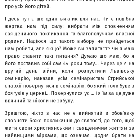
про усіх його дітей.
І десь тут є ще один виклик для нас. Чи є подібна
жертва нам під силу: вибрати між сповненням
священичого покликання та благополуччям власної
родини. Надіюся що такого вибору не прийдеться
нам робити, але якщо? Може ви запитаєте чи я маю
право ставити такі питання? Думаю що маю, бо я
його поставив собі сам 44 роки тому… Через це я на
другий день війни, коли розпустили Львівську
семінарію, наказав усім семінаристам Стрийської
єпархії повернутися в семінарію, бо який толк буде з
боягузів у церкві… Повернулися усі… і я їм за це дуже
вдячний та ніколи не забуду.
Зрештою, ніхто з нас не є вийнятий з обов’язку
сповняти Боже покликання до святості, до того, щоб
жити своїм християнським і священичим життям за
найвищими мірками, що означає: щодня брати на