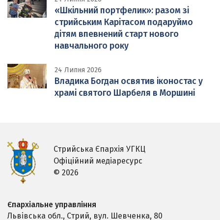
«Шкільний портфелик»: разом зі
стрийським Карітасом подаруймо
дітям впевнений старт нового
навчального року
24 Липня 2026
Владика Богдан освятив іконостас у
храмі святого Шарбеля в Моршині
Стрийська Єпархія УГКЦ
Офіційний медіаресурс
© 2026
Єпархіальне управління
Львівська обл., Стрий,
вул. Шевченка, 80