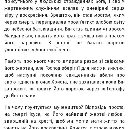
присутнього у людських стражданнях Бога, і своїм
жертвенним служінням вселяв у зневірені серця
віру у воскресіння. Зрештою, він став мостом, яким
через смерть переправляв «розп’ятих» злобою світу
до небесної батьківщини. Він став єдиним «парохом
Майданека», і навіть його прах є змішаний з прахом
його парафіян. В історії не багато парохів
удостоїлися у Бога такої честі…
Пам’ять про нього часто вмирала разом зі свідками
його жертви, але Господ зберіг її для нас як виклик:
щоб наступні покоління священників дбали про
свою гідність в очах Христа, і не захиталися коли Він
запросить їх пройти Його дорогою через їх Голгофу
до Його слави.
На чому ґрунтується мучеництво? Відповідь проста:
на смерті Ісуса, на Його найвищій жертві любові,
звершеній на хресті, щоб ми могли мати життя та
участь на Його воскресінні. Христос є страждаючим