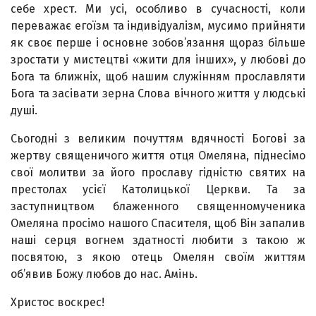
себе хрест. Ми усі, особливо в сучасності, коли
переважає егоїзм та індивідуалізм, мусимо прийняти
як своє перше і основне зобов’язання щораз більше
зростати у мистецтві «жити для інших», у любові до
Бога та ближніх, щоб нашим служінням прославляти
Бога та засівати зерна Слова вічного життя у людські
душі.
Сьогодні з великим почуттям вдячності Богові за
жертву священичого життя отця Омеляна, піднесімо
свої молитви за його прославу гідністю святих на
престолах усієї Католицької Церкви. Та за
заступництвом блаженного священномученика
Омеляна просімо нашого Спасителя, щоб Він запалив
наші серця вогнем здатності любити з такою ж
посвятою, з якою отець Омелян своїм життям
об’явив Божу любов до нас. Амінь.
Христос воскрес!