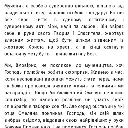
Мученик є особою суверенно вільною, вільною від
влади цього світу, вільною особою, яка дарує Богові
все своє життя в єдиному, остаточному і
суверенному акті віри, надії та любові. Він звіряє
себе в руки свого Творця і Спасителя, жертвує
власним життям, щоб бути цілком з’єднаним із
жертвою Христа на хресті, а в кінці осягнути
остаточну мету буття – вічне життя у Бозі.
Ми, ймовірно, не покликані до мучеництва, хоч
Господь полюбляє робити сюрпризи. Живемо в час,
коли несподівані виклики можуть стати перед нами
як Божа пропозиція виявити «ким» та «якими» ми
насправді є. Якщо би блаженний Омелян пережив
концтабір, то напевно розділив би участь своїх
співбратів в таборах совітів. Але серед обставин у які
отця Омеляна покликав Господь, він свій шлях
вибрав свідомо, віддавши своїх найрідніших у руки
Божому Провидінню. І не помилився, Господь подбав