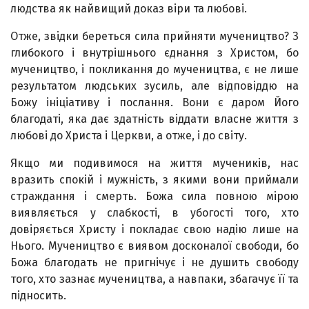
людства як найвищий доказ віри та любові.
Отже, звідки береться сила прийняти мучеництво? З
глибокого і внутрішнього єднання з Христом, бо
мучеництво, і покликання до мучеництва, є не лише
результатом людських зусиль, але відповіддю на
Божу ініціативу і послання. Вони є даром Його
благодаті, яка дає здатність віддати власне життя з
любові до Христа і Церкви, а отже, і до світу.
Якщо ми подивимося на життя мучеників, нас
вразить спокій і мужність, з якими вони приймали
страждання і смерть. Божа сила повною мірою
виявляється у слабкості, в убогості того, хто
довіряється Христу і покладає свою надію лише на
Нього. Мучеництво є виявом досконалої свободи, бо
Божа благодать не пригнічує і не душить свободу
того, хто зазнає мучеництва, а навпаки, збагачує її та
підносить.