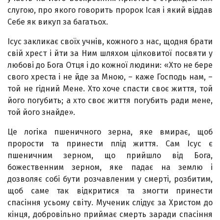
слугою, про якого говорить пророк Ісая і який віддав
Себе як викуп за багатьох.
Ісус закликає своїх учнів, кожного з нас, щодня брати
свій хрест і йти за Ним шляхом цілковитої посвяти у
любові до Бога Отця і до кожної людини: «Хто не бере
свого хреста і не йде за Мною, – каже Господь нам, –
той не гідний Мене. Хто хоче спасти своє життя, той
його погубить; а хто своє життя погубить ради мене,
той його знайде».
Це логіка пшеничного зерна, яке вмирає, щоб
прорости та принести плід життя. Сам Ісус є
пшеничним зерном, що прийшло від Бога,
божественним зерном, яке падає на землю і
дозволяє собі бути розчавленим у смерті, розбитим,
щоб саме так відкритися та змогти принести
спасіння усьому світу. Мученик слідує за Христом до
кінця, добровільно приймає смерть заради спасіння