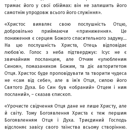
тримає його у свої обіймах: він не залишить його
самотнім упродовж всього його служіння».
«Христос виявляє свою послушність Отцю,
добровільно приймаючи «приниження». Це
пониження є серцем Божого спасительного задуму…
На цю послушність Христа, Отець відповідає
любов’ю. Голос з неба підтверджує: Ісус не є
звичайним посланцем, але Отчим «улюбленим
Сином», помазаником Божим, та діє авторитетом
Отця. Христос буде проповідувати та творити чудеса
не «сам від себе», але в ім’я Отця, силою його
Святого Духа. Бо Син був «обраний» Отцем і ним
посланий», – сказав єпископ.
«Урочисте свідчення Отця дане не лише Христу, але
й світу. Тому Богоявлення Христа є теж першим
Богоявленням Отця і Духа. Триєдиний Господь
відслоняє завісу свого таїнства всьому створінню.