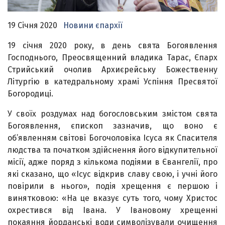
19 Січня 2020
Новини єпархії
19 січня 2020 року, в день свята Богоявлення
Господнього, Преосвященний владика Тарас, Єпарх
Стрийський очолив Архиєрейську Божественну
Літургію в катедральному храмі Успіння Пресвятої
Богородиці.
У своїх роздумах над богословським змістом свята
Богоявлення, єпископ зазначив, що воно є
об’явленням світові Богочоловіка Ісуса як Спасителя
людства та початком здійснення його відкупительної
місії, адже поряд з кількома подіями в Євангелії, про
які сказано, що «Ісус відкрив славу свою, і учні його
повірили в нього», подія хрещення є першою і
винятковою: «На це вказує суть того
,
чому Христос
охрестився від Івана. У Івановому хрещенні
покаяння йорданські води символізували очищення