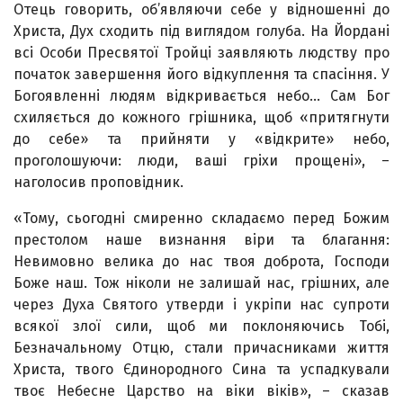
Отець говорить, об’являючи себе у відношенні до
Христа, Дух сходить під виглядом голуба. На Йордані
всі Особи Пресвятої Тройці заявляють людству про
початок завершення його відкуплення та спасіння. У
Богоявленні людям відкривається небо… Сам Бог
схиляється до кожного грішника, щоб «притягнути
до себе» та прийняти у «відкрите» небо,
проголошуючи: люди, ваші гріхи прощені», –
наголосив проповідник.
«Тому, сьогодні смиренно складаємо перед Божим
престолом наше визнання віри та благання:
Невимовно велика до нас твоя доброта, Господи
Боже наш. Тож ніколи не залишай нас, грішних, але
через Духа Святого утверди і укріпи нас супроти
всякої злої сили, щоб ми поклоняючись Тобі,
Безначальному Отцю, стали причасниками життя
Христа, твого Єдинородного Сина та успадкували
твоє Небесне Царство на віки віків», – сказав