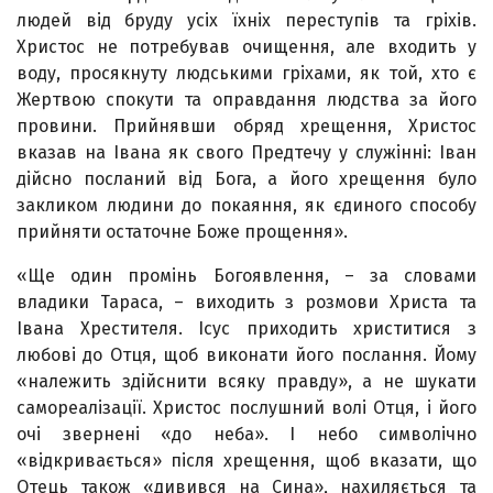
людей від бруду усіх їхніх переступів та гріхів.
Христос не потребував очищення, але входить у
воду, просякнуту людськими гріхами, як той, хто є
Жертвою спокути та оправдання людства за його
провини. Прийнявши обряд хрещення, Христос
вказав на Івана як свого Предтечу у служінні: Іван
дійсно посланий від Бога, а його хрещення було
закликом людини до покаяння, як єдиного способу
прийняти остаточне Боже прощення».
«Ще один промінь Богоявлення, – за словами
владики Тараса, – виходить з розмови Христа та
Івана Хрестителя. Ісус приходить христитися з
любові до Отця, щоб виконати його послання. Йому
«належить здійснити всяку правду», а не шукати
самореалізації. Христос послушний волі Отця, і його
очі звернені «до неба». І небо символічно
«відкривається» після хрещення, щоб вказати, що
Отець також «дивився на Сина», нахиляється та