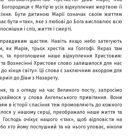
Богородиця є Матір’ю усіх відкуплених жертвою її
сіння. Бути дитиною Марії означає своїм життям
 має бути «так», яке з любові до Бога висловлює всю
осмішки і сліз, життя і смерті.
 правдивим щастям. Навіть якщо небо затягують
ім, як Марія, трьох хрестів на Голгофі. Якраз там
», та проголошене наше відкуплення Христовим:
 та Вознесінні Христове слово залишилося для нас
 до кінця світу». Ці слова є заключним акордом для
вриїл до Діви з Назарету.
я, та з огляду на час Великого посту, запросімо
ухаймося у слова Ангельського привітання. Вони
ням в історії спасіння теж промовляють до кожного
лилося у нашому серці, преображало наше життя та
. Господь очікує нашого «так», щоб відповісти на
 бо хто йому послушний та на нього уповає, ніколи