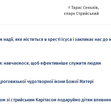
† Тарас Сеньків,
єпарх Стрийський
адії, яке міститься в хресті Ісуса і закликає нас до
я: навчаємося, щоб ефективніше служити людям
роговизької чудотворної ікони Божої Матері
ом зі стрийським Карітасом подаруймо дітям впевнен