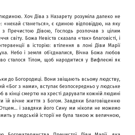
 людиною. Хоч Діва з Назарету розуміла далеко не
е: «нехай станеться», є єдиною відповіддю, на яку
 з Пречистою Дівою, Господь розпочав з цілим
чя світу. Божа Невіста сказала «так» благовісті, і
тервенції в історію: втілення в лоні Діви Марії
уха. Небо і земля об’єдналися, Вічна Божа любов
во сталося Тілом, щоб народитися у Вифлеємі як
ьки до Богородиці. Вони звіщають всьому людству,
ий «Бог з нами», вступає безпосередньо у людське
об в кінці смертю на хресті дарувати кожній людині
ти їй вічне життя з Богом. Завдяки Благовіщенню
 Отцем… і завдяки його Сину ми ніколи не можемо
а мить у людській історії не була такою ж величною,
цю Богоматеринства Пречистої Діви Марії, яка