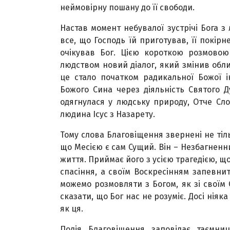
неймовірну пошану до її свободи.
Настав момент небувалої зустрічі Бога з
все, що Господь їй приготував, її покірн
очікував Бог. Цією короткою розмовою
людством новий діалог, який змінив облич
це стало початком радикальної Божої ін
Божого Сина через діяльність Святого Д
одягнулася у людську природу, Отче Сло
людина Ісус з Назарету.
Тому слова Благовіщення звернені не тіл
що Месією є сам Сущий. Він – Незбагненн
життя. Приймає його з усією трагедією, щ
спасіння, а своїм Воскресінням запевни
можемо розмовляти з Богом, як зі своїм
сказати, що Бог нас не розуміє. Досі ніяк
як ця.
Подія Благовіщення заповідає таємни