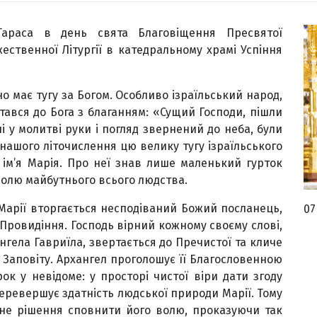
араса в день свята Благовіщення Пресвятої
ожественної Літургії в катедральному храмі Успіння
о має тугу за Богом. Особливо ізраїльський народ,
ертався до Бога з благанням: «Сущий Господи, пішли
ні у молитві руки і погляд звернений до неба, були
 нашого літочислення цю велику тугу ізраїльського
 ім’я Марія. Про неї знав лише маленький гурток
 долю майбутнього всього людства.
 Марії вторгається несподіваний Божий посланець,
07
Провидіння. Господь вірний кожному своєму слові,
ангела Гавриїла, звертається до Пречистої та кличе
 Заповіту. Архангел проголошує її Благословенною
к у невідоме: у просторі чистої віри дати згоду
перевершує здатність людської природи Марії. Тому
ільне рішення сповнити його волю, проказуючи так