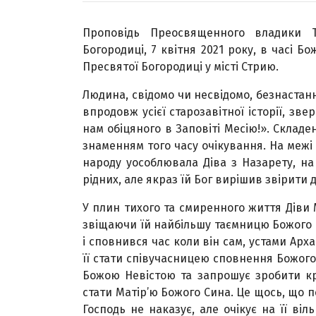
Проповідь Преосвященного владики Т
Богородиці, 7 квітня 2021 року, в часі Б
Пресвятої Богородиці у місті Стрию.
Людина, свідомо чи несвідомо, безнастанн
впродовж усієї старозавітної історії, зв
нам обіцяного в Заповіті Месію!». Складе
знаменням того часу очікування. На межі
народу уособлювала Діва з Назарету, на
рідних, але якраз їй Бог вирішив звірити
У плин тихого та смиренного життя Діви
звіщаючи їй найбільшу таємницю Божого 
і сповнився час коли він сам, устами Арх
її стати співучасницею сповнення Божого
Божою Невістою та запрошує зробити кро
стати Матір’ю Божого Сина. Це щось, що 
Господь не наказує, але очікує на її в