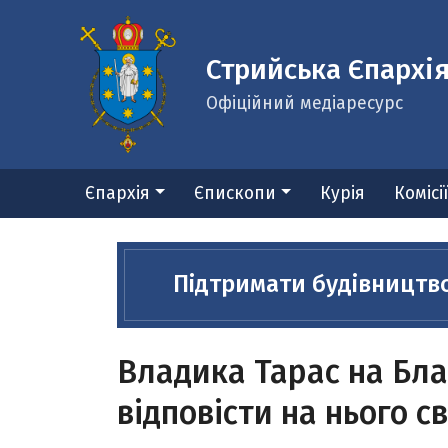
Стрийська Єпархі
Офіційний медіаресурс
Єпархія
Єпископи
Курія
Комісі
Підтримати будівництв
Владика Тарас на Бла
відповісти на нього с