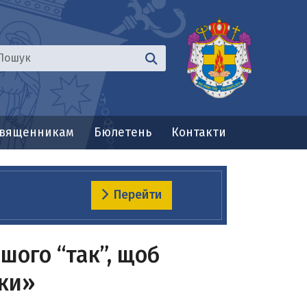
вященникам
Бюлетень
Контакти
Перейти
шого “так”, щоб
іки»