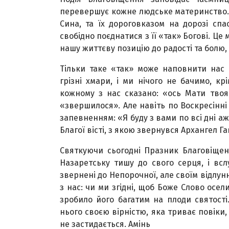
перевершує кожне людське материнство. 
Сина, та їх дороговказом на дорозі спа
свобідно поєднатися з її «так» Богові. Це
нашу життєву позицію до радості та болю, п
Тільки таке «так» може наповнити нас
грізні хмари, і ми нічого не бачимо, кр
кожному з нас сказано: «ось Мати твоя
«звершилося». Але навіть по Воскресінні
запевненням: «Я буду з вами по всі дні аж
Благої вісті, з якою звернувся Архангел Га
Святкуючи сьогодні Празник Благовіщенн
Назаретську тишу до свого серця, і всл
звернені до Непорочної, але своїм відлун
з нас: чи ми згідні, щоб Боже Слово осе
зробило його багатим на плоди святості
нього своєю вірністю, яка триває повіки,
не застидається. Амінь