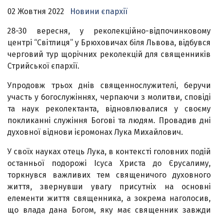
02 Жовтня 2022
Новини єпархії
28-30 вересня, у реколекційно-відпочинковому
центрі “Світлиця” у Брюховичах біля Львова, відбувся
черговий тур щорічних реколекцій для священників
Стрийської єпархії.
Упродовж трьох днів священнослужителі, беручи
участь у богослужіннях, черпаючи з молитви, сповіді
та наук реколектанта, відновлювалися у своєму
покликанні служіння Богові та людям. Провадив дні
духовної віднови ієромонах Лука Михайлович.
У своїх науках отець Лука, в контексті головних подій
останньої подорожі Ісуса Христа до Єрусалиму,
торкнувся важливих тем священичого духовного
життя, звернувши увагу присутніх на основні
елементи життя священника, а зокрема наголосив,
що влада дана Богом, яку має священник завжди