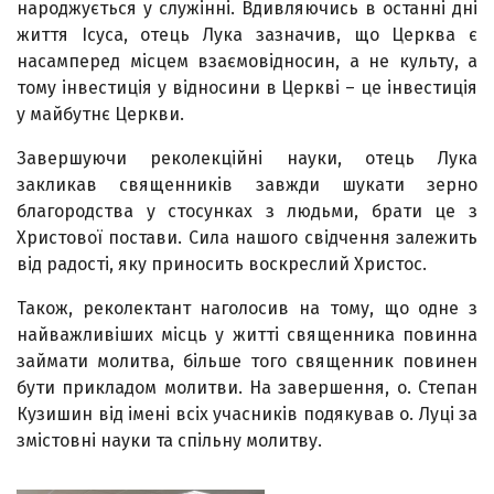
народжується у служінні. Вдивляючись в останні дні
життя Ісуса, отець Лука зазначив, що Церква є
насамперед місцем взаємовідносин, а не культу, а
тому інвестиція у відносини в Церкві – це інвестиція
у майбутнє Церкви.
Завершуючи реколекційні науки, отець Лука
закликав священників завжди шукати зерно
благородства у стосунках з людьми, брати це з
Христової постави. Сила нашого свідчення залежить
від радості, яку приносить воскреслий Христос.
Також, реколектант наголосив на тому, що одне з
найважливіших місць у житті священника повинна
займати молитва, більше того священник повинен
бути прикладом молитви. На завершення, о. Степан
Кузишин від імені всіх учасників подякував о. Луці за
змістовні науки та спільну молитву.