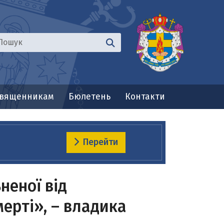
вященникам
Бюлетень
Контакти
Перейти
неної від
мерті», – владика