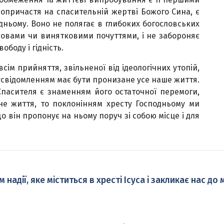
 сопричастя на спасительній жертві Божого Сина, є
одньому. Воно не полягає в глибоких богословських
овами чи винятковими почуттями, і не забороняє
ободу і гідність.
ім прийняття, звільненої від ідеологічних утопій,
 усвідомленням має бути пронизане усе наше життя.
 Спасителя є знаменням його остаточної перемоги,
не життя, то поклонінням хресту Господньому ми
о він пропонує на ньому поруч зі собою місце і для
адії, яке міститься в хресті Ісуса і закликає нас до