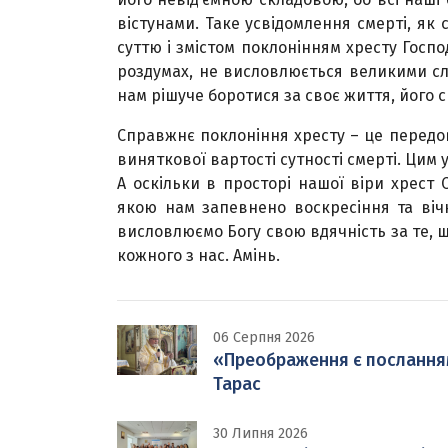
вістунами. Таке усвідомлення смерті, як
суттю і змістом поклонінням хресту Госп
роздумах, не висловлюється великими сл
нам рішуче боротися за своє життя, його св
Справжнє поклоніння хресту – це передовс
виняткової вартості сутності смерті. Цим
А оскільки в просторі нашої віри хрест
якою нам запевнено воскресіння та віч
висловлюємо Богу свою вдячність за те, щ
кожного з нас. Амінь.
06 Серпня 2026
«Преображення є посланням н
Тарас
30 Липня 2026