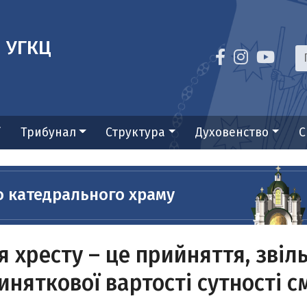
я УГКЦ
ї
Трибунал
Структура
Духовенство
С
о катедрального храму
хресту – це прийняття, звіль
виняткової вартості сутності с