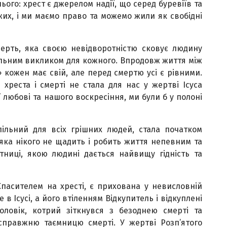
ого: хрест є джерелом надії, що серед буревіїв та
ожих, і ми маємо право та можемо жили як свобідні
мерть, яка своєю невідворотністю сковує людину
кальним викликом для кожного. Впродовж життя між
» кожен має свій, але перед смертю усі є рівними.
хреста і смерті не стала для нас у жертві Ісуса
 любові та нашого воскресіння, ми були б у полоні
пільний для всіх грішних людей, стала початком
, яка нікого не щадить і робить життя непевним та
тниці, якою людині дається найвищу гідність та
пасителем на хресті, є прихована у невисловній
 в Ісусі, а його втіленням Відкупитель і відкуплені
оловік, котрий зіткнувся з безоднею смерті та
справжню таємницю смерті. У жертві Розп’ятого