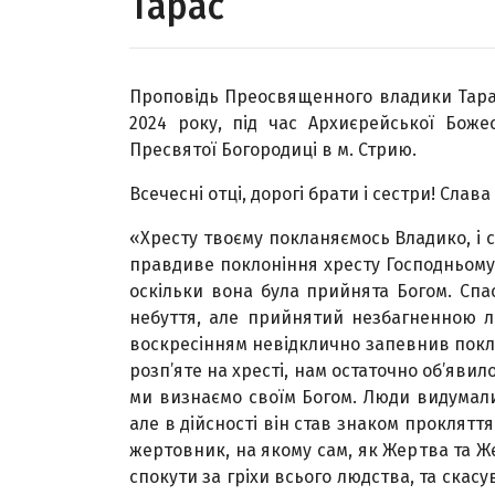
Тарас
Проповідь Преосвященного владики Тарас
2024 року, під час Архиєрейської Божес
Пресвятої Богородиці в м. Стрию.
Всечесні отці, дорогі брати і сестри! Слава
«Хресту твоєму покланяємось Владико, і с
правдиве поклоніння хресту Господньому
оскільки вона була прийнята Богом. Спа
небуття, але прийнятий незбагненною лю
воскресінням невідклично запевнив покл
розп’яте на хресті, нам остаточно об’явил
ми визнаємо своїм Богом. Люди видумали
але в дійсності він став знаком проклятт
жертовник, на якому сам, як Жертва та 
спокути за гріхи всього людства, та скас