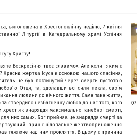
а, виголошена в Хрестопоклінну неділю, 7 квітня
твенної Літургії в Катедральному храмі Успіння
 Ісусу Христу!
вяте Воскресіння твоє славимо». Але коли і яким є
? Хресна жертва Ісуса є основою нашого спасіння,
ситель не був поглинутий через смерть пустотою
бов’ю Отця, та, здолавши всі сили пекла, своїм
икання людини до вічного життя. Саме таке життя,
о та ствердило незбагненну любов до нас того, кого
07
 хрест як знаряддя максимально ганебної смерті,
я для них самих. Бог прийняв це знаряддя смерті за
Жертвуючий, приніс цілопальне жертвоприношення
ував тяжіюче над ним прокляття. В цьому є причина