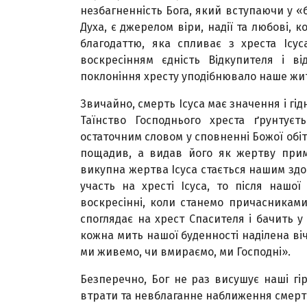
незбагненність Бога, який вступаючи у «
Духа, є джерелом віри, надії та любові,
благодаттю, яка спливає з хреста Ісу
воскресінням єдність Відкупителя і в
поклоніння хресту уподібнювало наше жит
Звичайно, смерть Ісуса має значення і гі
Таїнство Господнього хреста ґрунтуєт
остаточним словом у сповненні Божої обіт
пощадив, а видав його як жертву прим
викупна жертва Ісуса стається нашим здо
участь на хресті Ісуса, то після нашо
воскресінні, коли станемо причасниками
споглядає на хрест Спасителя і бачить у
кожна мить нашої буденності наділена віч
ми живемо, чи вмираємо, ми Господні».
Безперечно, Бог не раз висушує наші гір
втрати та невблаганне наближення смерті,