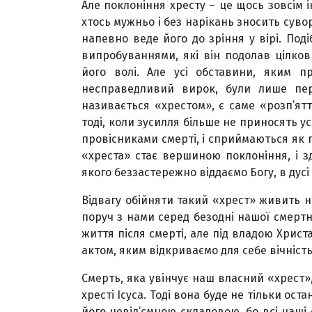
Але поклоніння хресту – це щось зовсім і
хтось мужньо і без нарікань зносить суво
напевно веде його до зріння у вірі. Под
випробуваннями, які він подолав цілко
його волі. Але усі обставини, яким пр
несправедливий вирок, були лише пер
називається «хрестом», є саме «розп’ят
тоді, коли зусилля більше не приносять у
провісниками смерті, і сприймаються як
«хреста» стає вершиною поклоніння, і з
якого беззастережно віддаємо Богу, в дусі
Відвагу обійняти такий «хрест» живить н
поруч з нами серед безодні нашої смертн
життя після смерті, але під владою Хрис
актом, яким відкриваємо для себе вічність
Смерть, яка увінчує наш власний «хрест»
хресті Ісуса. Тоді вона буде не тільки ос
його невід’ємною складовою, бо всі наш