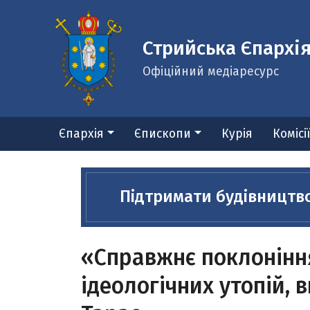
Стрийська Єпархі
Офіційний медіаресурс
Єпархія
Єпископи
Курія
Комісі
Підтримати будівництв
«Справжнє поклоніння 
ідеологічних утопій, 