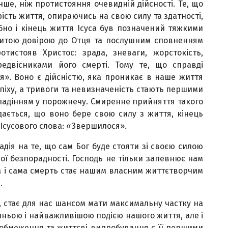
нше, ніж протистояння очевидній дійсності. Те, що
рість життя, опираючись на свою силу та здатності,
ібно і кінець життя Ісуса був позначений тяжкими
витою довірою до Отця та послушним сповненням
отистояв Христос: зрада, зневаги, жорстокість,
едвісниками його смерті. Тому те, що справді
тя». Воно є дійсністю, яка проникає в наше життя
спіху, а тривоги та невизначеність стають першими
 падінням у порожнечу. Смиренне прийняття такого
дається, що воно бере свою силу з життя, кінець
 Ісусового слова: «Звершилося».
адія на те, що сам Бог буде стояти зі своєю силою
ої безпорадності. Господь не тільки запевнює нам
та і сама смерть стає нашим власним життєтворчим
.
, стає для нас шансом мати максимальну частку на
танньою і найважливішою подією нашого життя, але і
і обмеження та життєві випробування є її першими