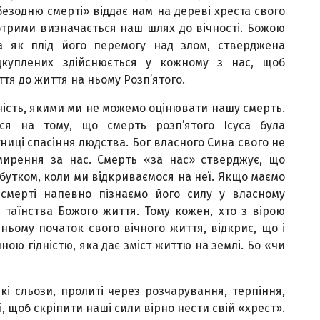
безодню смерті» віддає нам на дереві хреста свого
 котрими визначається наш шлях до вічності. Божою
са як плід його перемогу над злом, стверджена
ідкуплених здійснюється у кожному з нас, щоб
тя до життя на ньому Розп’ятого.
дність, якими ми не можемо оцінювати нашу смерть.
ься на тому, що смерть розп’ятого Ісуса була
ниці спасіння людства. Бог власного Сина свого не
ирення за нас. Смерть «за нас» стверджує, що
бутком, коли ми відкриваємося на неї. Якщо маємо
ї смерті напевно пізнаємо його силу у власному
 таїнства Божого життя. Тому кожен, хто з вірою
 ньому початок свого вічного життя, відкриє, що і
ною гідністю, яка дає зміст життю на землі. Бо «чи
кі сльози, пролиті через розчарування, терпіння,
 щоб скріпити наші сили вірно нести свій «хрест».