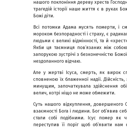
нашого поклоніння дереву хреста Господнь
трагедій історії наше життя є в руках Б
Божі діти.
Всі потомки Адама мусять померти, і с
мороком безпорадності і страху, є ради
людьми є великі відмінності, та й «хрест
Якби ця таємниця пов’язаних між собою 
запорукою зустрічі з безконечністю Божої
нездоланного відчаю.
Але у жертві Ісуса, смерть, як вирок с
сповненою їх блаженної надії. Дійсність
минущим, започаткувала здійснення обі
велич, котрі ніщо не може обмежити.
Суть нашого відкуплення, довершеного С
взаємності Бога і людини. Бог об’явив себе
стали собі подібними. Ісус помер як ч
переступив її поріг щоб об’явити нам 