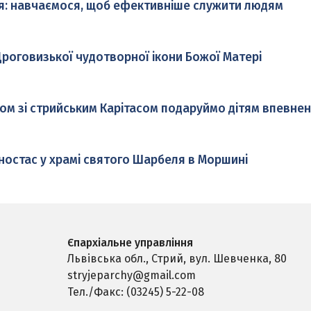
я: навчаємося, щоб ефективніше служити людям
роговизької чудотворної ікони Божої Матері
ом зі стрийським Карітасом подаруймо дітям впевнен
ностас у храмі святого Шарбеля в Моршині
Єпархіальне управління
Львівська обл., Стрий,
вул. Шевченка, 80
stryjeparchy@gmail.com
Тел./Факс: (03245) 5-22-08