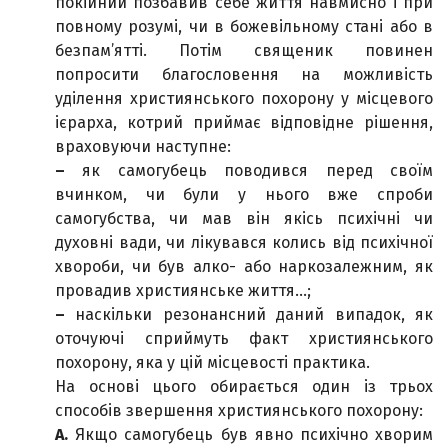
покійний позбавив себе життя навмисно і при
повному розумі, чи в божевільному стані або в
безпам’ятті. Потім священик повинен
попросити благословення на можливість
уділення християнського похорону у місцевого
ієрарха, котрий приймає відповідне рішення,
враховуючи наступне:
–
як самогубець поводився перед своїм
вчинком, чи були у нього вже спроби
самогубства, чи мав він якісь психічні чи
духовні вади, чи лікувався колись від психічної
хвороби, чи був алко- або наркозалежним, як
провадив християнське життя…;
–
наскільки резонансний даний випадок, як
оточуючі сприймуть факт християнського
похорону, яка у цій місцевості практика.
На основі цього обирається один із трьох
способів звершення християнського похорону:
А.
Якщо самогубець був явно психічно хворим