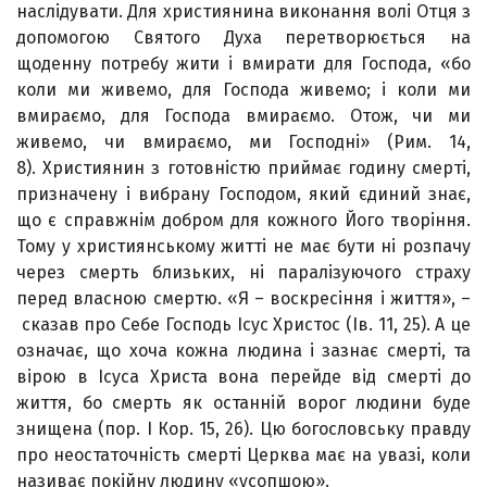
наслідувати. Для християнина виконання волі Отця з
допомогою Святого Духа перетворюється на
щоденну потребу жити і вмирати для Господа, «бо
коли ми живемо, для Господа живемо; і коли ми
вмираємо, для Господа вмираємо. Отож, чи ми
живемо, чи вмираємо, ми Господні» (Рим. 14,
8). Християнин з готовністю приймає годину смерті,
призначену і вибрану Господом, який єдиний знає,
що є справжнім добром для кожного Його творіння.
Тому у християнському житті не має бути ні розпачу
через смерть близьких, ні паралізуючо­го страху
перед власною смертю. «Я – воскресіння і життя», –
сказав про Себе Господь Ісус Христос (Ів. 11, 25). А це
означає, що хоча кожна людина і зазнає смерті, та
вірою в Ісуса Христа вона перейде від смерті до
життя, бо смерть як останній ворог людини буде
знищена (пор. І Кор. 15, 26). Цю богословську правду
про неостаточність смерті Церква має на увазі, коли
називає покійну людину «усопшою».