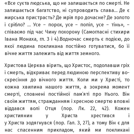
«Все суєта людська, що не залишається по смерті. Не
залишається багатство, ні супроводить слава… Де є
мирська пристрасть? Де мрія про дочасне? Де золото
і срібло? … Усе – порох, усе – попіл, усе – тінь», –
співаємо під час Чину похорону (Самогласні стихири
Івана Монаха, гл. З і 4).Водночас смерть є подією, до
якої людина покликана постійно готуватися, бо її
вічне життя залежить від життя земного.
Христова Церква вірить, що Христос, подолавши гріх
і смерть, відкриває перед людиною перспективу во­
скресіння до вічного життя. Коли ми у Христі, то
кожна хвилина нашого життя, а зокрема момент
смерті, сповнені постійної пам’яті про Нього. Він
своїм життям, стражданням і хресною смертю вповні
віддався волі Отця (пор. Лк. 22, 42). Кожен
християнин у Христа хрестився і
у Христа зодягнувся (пор. Гал. З, 27), а тому Він є для
нас спасен­ним прикладом, який ми покликані