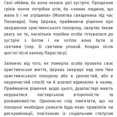
Свої обійми, бо вона чекала цієї зустрічі. Прощення
гріхів конче потрібне усім, бо «не­має людини, що
жила б і не згрішила» (Молитва священика під час
Панахиди). Тому Церква, приймаючи рішення про
звершення християнського похорону, звертає також
увагу на те, наскільки покійна особа готувалася до
зустрічі з Богом і чи хотіла вона бути зі
святими (пор. Зі святими упокой. Кондак після
шостої пісні канону Парастасу).
Залежно від того, як померла особа провела своє
християнське життя, Церква звершує над нею Чин
христи­янського похорону або в урочистий, або в
неурочистий спосіб чи й взагалі відмовляє в ньому.
Приймаючи рішення щодо цього, душпастирі мають
керуватися пастирською второпністю та
розважливістю. Одночасно слід пам’ятати, що на
похороні необхідно уникати будь-яких привілеїв чи
дискримінації, пов’язаних із соціальним статусом