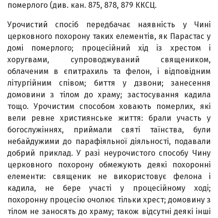
померлого (див. кан. 875, 878, 879 ККСЦ.
Урочистий спосіб передбачає наявність у Чині
церковного похорону таких елементів, як Парастас у
домі померлого; процесійний хід із хрестом і
хоругвами, супроводжуваний священиком,
облаченим в єпитрахиль та фелон, і відповідним
літургійним співом; биття у дзвони; занесення
домовини з тілом до храму; застосування кадила
тощо. Урочистим способом ховають померлих, які
вели ревне християнське життя: брали участь у
богослужіннях, приймали святі таїнства, були
небайдужими до парафіяльної діяльності, подавали
добрий приклад. У разі неурочистого способу Чину
церковного похорону обмежують деякі похоронні
елементи: священик не використовує фелона і
кадила, не бере участі у процесійному ході;
похоронну процесію очолює тільки хрест; домовину з
тілом не заносять до храму; також відсутні деякі інші