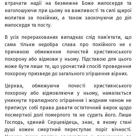
втрачати надії на безмежне Боже милосердя та
наголошуючи при цьому на важливості та силі щирої
молитви за покійних, а також заохочуючи до діл
милосердя та посту.
В усіх перерахованих випадках слід пам’ятати, що
сама тільки недобра слава про покійного не є
причиною обмеження почестей християнського
похорону або відмови у ньому. Підставою для цього
може бути лише те, що урочистий спосіб проведення
похорону призведе до загального згіршення вірних.
Церква, обмежуючи почесті християнського
похорону або відмовляючи у ньому, намагається
уникнути при­людного згіршення і жодним чином не
приписує собі права давати остаточний вирок щодо
посмертної долі помер­лого та не судить його. Лише
Господь, єдиний Серцевідець, знає, в якому стані
душі кожен смертний переступає поріг вічності.