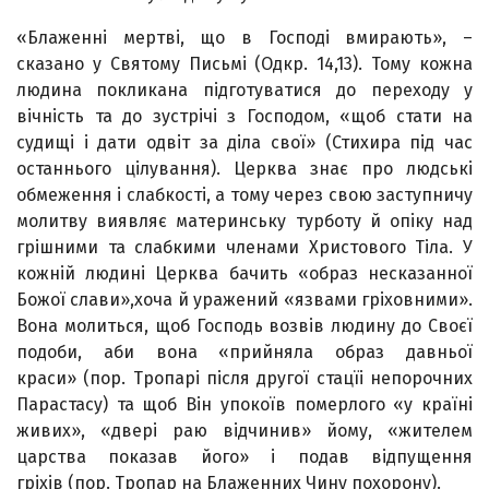
«Блаженні мертві, що в Господі вмирають», –
сказано у Святому Письмі (Одкр. 14,13). Тому кожна
людина покликана підготуватися до переходу у
вічність та до зустрічі з Господом, «щоб стати на
судищі і дати одвіт за діла свої» (Стихира під час
останнього цілування). Церква знає про людські
обмеження і слабкості, а тому через свою заступничу
молитву виявляє материнську турботу й опіку над
грішними та слабкими членами Христового Тіла. У
кожній людині Церква бачить «образ несказанної
Божої слави»,хоча й уражений «язвами гріховними».
Вона молиться, щоб Господь возвів людину до Своєї
подоби, аби вона «прийняла образ давньої
краси» (пор. Тропарі після другої стацїі непорочних
Парастасу) та щоб Він упокоїв померлого «у країні
живих», «двері раю відчинив» йому, «жителем
царства показав його» і подав відпущення
гріхів (пор. Тропар на Блаженних Чину по­хорону).