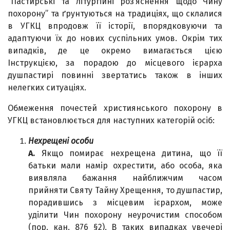
“Пастирські та літургійні роз’яснення щодо Чину
похорону” та ґрунтуються на традиціях, що склалися
в УГКЦ впродовж її історії, впорядковуючи та
адаптуючи їх до нових суспільних умов. Окрім тих
випадків, де це окремо вимагається цією
Інструкцією, за порадою до місцевого ієрарха
душпастирі повинні звертатись також в інших
нелегких ситуаціях.
Обмеження почестей християнського похорону в
УГКЦ встановлюється для наступних категорій осіб:
Нехрещені особи
А.
Якщо помирає нехрещена дитина, що її
батьки мали намір охрестити, або особа, яка
виявляла бажання найближчим часом
прийняти Святу Тайну Хрещення, то душпастир,
порадившись з місцевим ієрархом, може
уділити Чин похорону неурочистим способом
(пор. кан. 876 §2). В таких випадках увечері