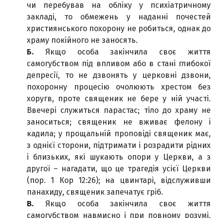
чи перебував на обліку у психіатричному
закладі, то обмежень у наданні почестей
християнського похорону не робиться, однак до
храму покійного не заносять.
Б.
Якщо особа закінчила своє життя
самогубством під впливом або в стані глибокої
депресії, то не дзвонять у церковні дзвони,
похоронну процесію очолюють хрестом без
хоругв, проте священик не бере у ній участі.
Ввечері служиться парастас; тіло до храму не
заноситься; священик не вживає фелону і
кадила; у прощальній проповіді священик має,
з однієї сторони, підтримати і розрадити рідних
і близьких, які шукають опори у Церкви, а з
другої – нагадати, що це трагедія усієї Церкви
(пор. 1 Кор 12:26); на цвинтарі, відслуживши
панахиду, священик запечатує гріб.
В.
Якщо особа закінчила своє життя
самогубством навмисно і при повному розумі,