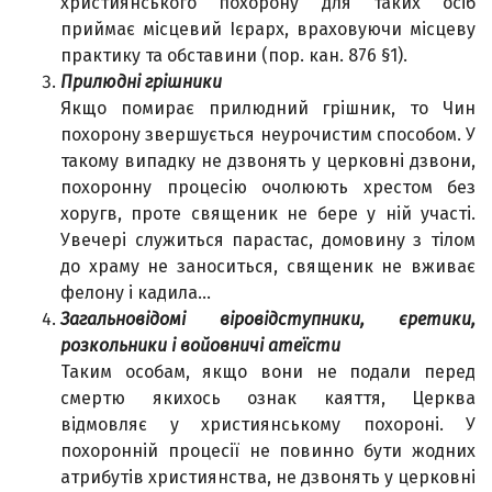
християнського похорону для таких осіб
приймає місцевий Ієрарх, враховуючи місцеву
практику та обставини (пор. кан. 876 §1).
Прилюдні грішники
Якщо помирає прилюдний грішник, то Чин
похорону звершується неурочистим способом. У
такому випадку не дзвонять у церковні дзвони,
похоронну процесію очолюють хрестом без
хоругв, проте священик не бере у ній участі.
Увечері служиться парастас, домовину з тілом
до храму не заноситься, священик не вживає
фелону і кадила…
Загальновідомі віровідступники, єретики,
розкольники і войовничі атеїсти
Таким особам, якщо вони не подали перед
смертю якихось ознак каяття, Церква
відмовляє у християнському похороні. У
похоронній процесії не повинно бути жодних
атрибутів християнства, не дзвонять у церковні