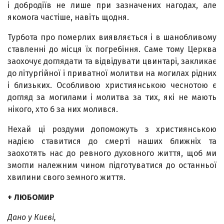
і добродіїв не лише при зазначених нагодах, але
якомога частіше, навіть щодня.
Турбота про померлих виявляється і в шанобливому
ставленні до місця їх погребіння. Саме тому Церква
заохочує доглядати та відвідувати цвинтарі, закликає
до літургійної і приватної молитви на могилах рідних
і близь­ких. Особливою християнською чеснотою є
догляд за могилами і молитва за тих, які не мають
нікого, хто б за них молився.
Нехай ці роздуми допоможуть з християнською
надією ставитися до смерті наших ближніх та
заохотять нас до ревного духовного життя, щоб ми
змогли належним чином підготуватися до останньої
хвилини свого земного життя.
+ ЛЮБОМИР
Дано у Києві,