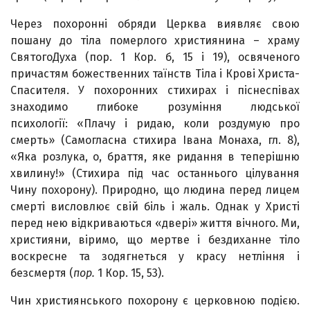
Через похоронні обряди Церква виявляє свою
пошану до тіла померлого християнина – храму
СвятогоДуха (пор. 1 Кор. б, 15 і 19), освяченого
причастям божественних таїнств Тіла і Крові Христа-
Спасителя. У похо­ронних стихирах і піснеспівах
знаходимо глибоке розуміння людської
психології: «Плачу і ридаю, коли роздумую про
смерть» (Самогласна стихира Івана Монаха, гл. 8),
«Яка розлука, о, браття, яке ридання в теперішню
хвилину!» (Стихира під час останнього цілування
Чину похорону). Природно, що людина перед лицем
смерті висловлює свій біль і жаль. Однак у Христі
перед нею відкриваються «двері» життя вічного. Ми,
християни, віримо, що мертве і бездиханне тіло
воскресне та зодягнеться у красу нетління і
безсмертя (
пор.
1 Кор. 15, 53).
Чин християнського похорону є церковною подією.