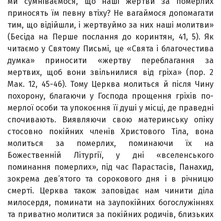
ми сумніва­ємося, що наші жертви за померлих
приносять їм певну втіху? Не вагаймося допомагати
тим, що відійшли, і жертвуймо за них наші молитви»
(Бесіда на Перше послання до коринтян, 41, 5). Як
читаємо у Святому Письмі, це «Свята і благочестива
думка» приносити «жертву переблагання за
мертвих, щоб вони звільнилися від гріха» (пор. 2
Мак. 12, 45-46). Тому Церква молиться й після Чину
похорону, благаючи у Господа прощення гріхів по­
мерлої особи та упокоєння її душі у місці, де праведні
спочивають. Виявляючи свою материнську опіку
стосовно покійних членів Христового Тіла, вона
молиться за померлих, поминаючи їх на
Божественній Літургії, у дні «все­ленського
поминання померлих», під час Парастасів, Панахид,
зокрема дев’ятого та сорокового дня і в річницю
смерті. Церква також заповідає нам чинити діла
милосердя, поминати на заупокійних богослужіннях
та приватно молитися за покійних родичів, близьких