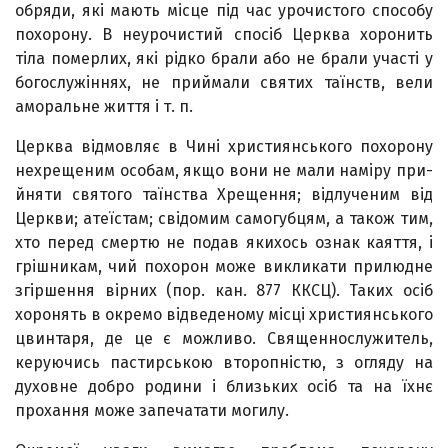
обряди, які мають місце під час урочистого способу
похорону. В неурочистий спосіб Церква хоронить
тіла померлих, які рідко брали або не брали участі у
богослужіннях, не при­ймали святих таїнств, вели
аморальне життя і т. п.
Церква відмовляє в Чині християнського похорону
нехрещеним особам, якщо вони не мали наміру при­
йняти святого таїнства Хрещення; відлученим від
Церкви; атеїстам; свідомим самогубцям, а також тим,
хто перед смертю не подав якихось ознак каяття, і
грішникам, чий похорон може викликати прилюдне
згіршення вірних (пор. кан. 877 ККСЦ). Таких осіб
хоронять в окремо відведеному місці християнського
цвинтаря, де це є можливо. Свя­щеннослужитель,
керуючись пастирською второпністю, з огляду на
духовне добро родини і близьких осіб та на їхнє
прохання може запечатати могилу.