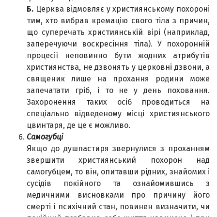
Б.
Церква відмовляє у християнському похороні
тим, хто вибрав кремацію свого тіла з причин,
що суперечать християнській вірі (наприклад,
заперечуючи воскресіння тіла). У похоронній
процесії неповинно бути жодних атрибутів
християнства, не дзвонять у церковні дзвони, а
священик лише на прохання родини може
запечатати гріб, і то не у день поховання.
Захоронення таких осіб проводиться на
спеціально відведеному місці християнського
цвинтаря, де це є можливо.
Самогубці
Якщо до душпастиря звернулися з проханням
звершити християнський похорон над
самогубцем, то він, опитавши рідних, знайомих і
сусідів покійного та ознайомившись з
медичними висновками про причину його
смерті і психічний стан, повинен визначити, чи