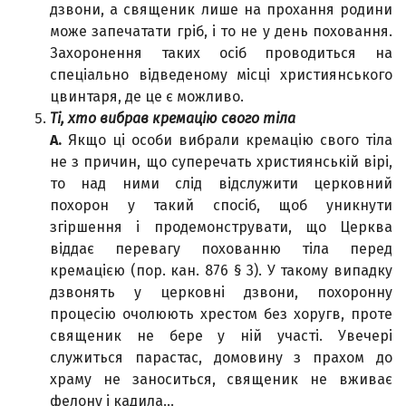
дзвони, а священик лише на прохання родини
може запечатати гріб, і то не у день поховання.
Захоронення таких осіб проводиться на
спеціально відведеному місці християнського
цвинтаря, де це є можливо.
Ті, хто вибрав кремацію свого тіла
А.
Якщо ці особи вибрали кремацію свого тіла
не з причин, що суперечать християнській вірі,
то над ними слід відслужити церковний
похорон у такий спосіб, щоб уникнути
згіршення і продемонструвати, що Церква
віддає перевагу похованню тіла перед
кремацією (пор. кан. 876 § 3). У такому випадку
дзвонять у церковні дзвони, похоронну
процесію очолюють хрестом без хоругв, проте
священик не бере у ній участі. Увечері
служиться парастас, домовину з прахом до
храму не заноситься, священик не вживає
фелону і кадила…