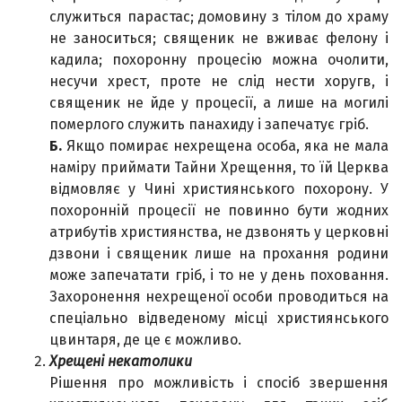
служиться парастас; домовину з тілом до храму
не заноситься; священик не вживає фелону і
кадила; похоронну процесію можна очолити,
несучи хрест, проте не слід нести хоругв, і
священик не йде у процесії, а лише на могилі
померлого служить панахиду і запечатує гріб.
Б.
Якщо помирає нехрещена особа, яка не мала
наміру приймати Тайни Хрещення, то їй Церква
відмовляє у Чині християнського похорону. У
похоронній процесії не повинно бути жодних
атрибутів християнства, не дзвонять у церковні
дзвони і священик лише на прохання родини
може запечатати гріб, і то не у день поховання.
Захоронення нехрещеної особи проводиться на
спеціально відведеному місці християнського
цвинтаря, де це є можливо.
Хрещені некатолики
Рішення про можливість і спосіб звершення