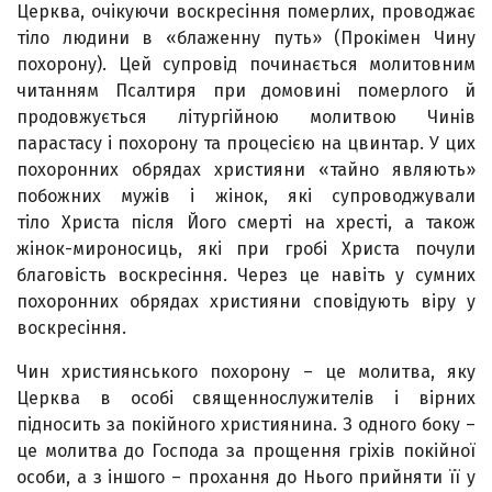
Церква, очікуючи воскресіння померлих, проводжає
тіло людини в «блаженну путь» (Прокімен Чину
похорону). Цей супровід починається молитовним
читанням Псалти­ря при домовині померлого й
продовжується літургійною молитвою Чинів
парастасу і похорону та процесією на цвинтар. У цих
похоронних обрядах християни «тайно являють»
побожних мужів і жінок, які супроводжували
тіло Христа після Його смерті на хресті, а також
жінок-мироносиць, які при гробі Христа почули
благовість воскресіння. Через це навіть у сумних
похоронних обрядах християни сповідують віру у
воскресіння.
Чин християнського похорону – це молитва, яку
Церква в особі священнослужителів і вірних
підносить за покійного християнина. З одного боку –
це молитва до Господа за прощення гріхів покійної
особи, а з іншого – про­хання до Нього прийняти її у