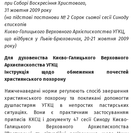
при Соборі Воскресіння Христового,
31 жовтня 2009 року
(на підставі постанови № 2 Сорок сьомої сесії Синоду
єпископів
Києво-Галицького Верховного Архієпископства УГКЦ,
що відбувся у Львів-Брюховичах, 20-21 жовтня 2009
року)
Для духовенства Києво-Галицького Верховного
Архиєпископства УГКЦ
Інструкція щодо обмеження почестей
християнського похорону
Нижченаведені норми регулюють спосіб звершення
християнського похорону та покликані допомогти
душпастирям УГКЦ в непростих пастирських
ситуаціях. Вони є практичним застосуванням
приписів ККСЦ і документу 47 сесії Синоду Києво-
Галицького Верховного Архиєпископства