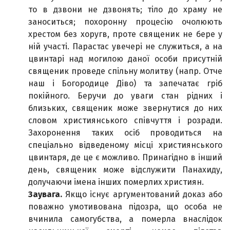
то в дзвони не дзвонять; тіло до храму не
заноситься; похоронну процесію очолюють
хрестом без хоругв, проте священик не бере у
ній участі. Парастас увечері не служиться, а на
цвинтарі над могилою даної особи присутній
священик проведе спільну молитву (напр. Отче
наш і Богородице Діво) та запечатає гріб
покійного. Беручи до уваги стан рідних і
близьких, священик може звернутися до них
словом християнського співчуття і розради.
Захоронення таких осіб проводиться на
спеціально відведеному місці християнського
цвинтаря, де це є можливо. Принагідно в інший
день, священик може відслужити Панахиду,
долучаючи імена інших померлих християн.
Заувага.
Якщо існує аргументований доказ або
поважно умотивована підозра, що особа не
вчинила самогубства, а померла внаслідок