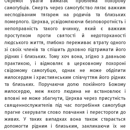
Окремої уваги вимагає проблема похорону
самогубців. Смерть через самогубство лягає важким
несподі­ваним тягарем на родичів та близьких
померлого. Церква, усвідомлюючи безповоротність і
непоправність такого вчинку, який є важким
проступком проти святості й недоторканості
людського життя, глибоко переживає втрату одного
зі своїх членів та спішить духовно підтримати його
рідних і близьких. Тому хоч вона, згідно з давньою
практикою, і відмовляє в церковному похороні
свідомому самогубцю, однак не може обділити
милосердям і хрис­тиянським співчуттям його рідних
та близьких. Поручаючи долю покійного Божому
милосердю, меж якого людина не встановлює і
вповні не може збагнути, Церква через присутність
священнослужителів під час погребіння само­губця
прагне скерувати слово повчання і перестороги до
живих. У таких випадках вона також старається
допомогти рідним і близьким, закликаючи їх не