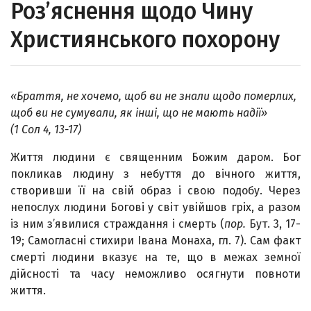
Роз’яснення щодо Чину
Християнського похорону
«Браття, не хочемо, щоб ви не знали щодо померлих,
щоб ви не сумували, як інші, що не мають надії»
(1 Сол 4, 13-17)
Життя людини є священним Божим даром. Бог
покликав людину з небуття до вічного життя,
створивши її на свій образ і свою подобу. Через
непослух людини Богові у світ увійшов гріх, а разом
із ним з’явилися страждання і смерть (
пор.
Бут. 3, 17-
19; Самогласні стихири Івана Монаха, гл. 7). Сам факт
смерті людини вказує на те, що в межах земної
дійсності та часу неможливо осягнути повноти
життя.