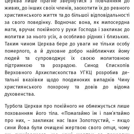
Церква лише прагне звернутися з повчанням до
живих, до інших своїх членів, заохотити їх до рев­ного
християнського життя та до більшої відповідальності
за свого поведінку. Водночас вона, як милосердна
мати, вручає покійного у руки Господа і закликає до
молитви за нього усіх, а особливо рідних і близьких.
Таким чином Церква бере до уваги не тільки особу
померлого, а й духовне добро найближчих йому
людей та супроводжує їх своєю молитовною
підтримкою та розрадою. Синод Єпископів
Верховного Архиєпископства УГКЦ розробив де­
тальні вказівки щодо поодиноких випадків Чину
християнського похорону та довів до відома
духовенства.
Турбота Церкви про покійного не обмежується лише
похованням його тіла. «Помагаймо їм і пам’ятаймо
про них, – закликає нас Іван Золотоустий, – якщо
сини Йова були очищені жертвою свого
отця,
чому