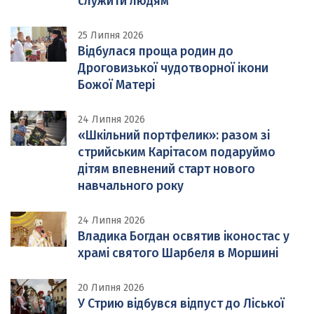
служити людям
25 Липня 2026
Відбулася проща родин до
Дроговизької чудотворної ікони
Божої Матері
24 Липня 2026
«Шкільний портфелик»: разом зі
стрийським Карітасом подаруймо
дітям впевнений старт нового
навчального року
24 Липня 2026
Владика Богдан освятив іконостас у
храмі святого Шарбеля в Моршині
20 Липня 2026
У Стрию відбувся відпуст до Ліської