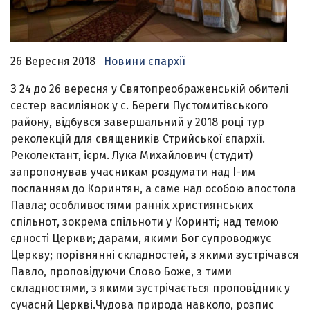
26 Вересня 2018
Новини єпархії
З 24 до 26 вересня у Святопреображенській обителі
сестер василіянок у с. Береги Пустомитівського
району, відбувся завершальний у 2018 році тур
реколекцій для священиків Стрийської єпархії.
Реколектант, ієрм. Лука Михайлович (студит)
запропонував учасникам роздумати над І-им
посланням до Коринтян, а саме над особою апостола
Павла; особливостями ранніх християнських
спільнот, зокрема спільноти у Коринті; над темою
єдності Церкви; дарами, якими Бог супроводжує
Церкву; порівнянні складностей, з якими зустрічався
Павло, проповідуючи Слово Боже, з тими
складностями, з якими зустрічається проповідник у
сучаснй Церкві.
Чудова природа навколо, розпис