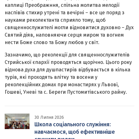
каплиці Преображння, спільна молитва мелодії
наспівів стихир утрені та вечірні – все це поряд з
науками реколектанта сприяло тому, щоб
священнослужителі могли відновитися духовно – Дух
Святий діяв, наповняючи серця миром та вогнем
нести Боже слово та Божу любов у світ.
Зазначимо, що реколекції для священнослужителів
Стрийської єпархії проводяться щорічно. Цього року
віднова духа для душпастирів відбувається в кілька
турів, які проходять влітку та восени у
реколекційних домах при монастирях у Львові,
Гошеві, Уневі та с. Береги Пустомитівського райну.
30 Липня 2026
Школа соціального служіння:
навчаємося, щоб ефективніше