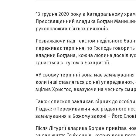
13 грудня 2020 року в Катедральному храм
Преосвященний владика Богдан Манишин, 
рукоположив п’ятьох дияконів.
Розважаючи над текстом недільного Єванг
переживає терпіння, то Господь говорить 
владики Богдана, кожна людина досвідчує 
єднається з Ісусом в Євхаристії.
«У своєму терпінні вона має замилування в
коли інші ставляться до неї упереджено»,
зцілив Христос, вказуючи на чесноту смирен
Також єпископ закликав вірних до особливо
Різдва: «Переживаючи час різдвяного пос
замилування в Божому законі – Його Слові,
Після Літургії владика Богдан привітав н
за дар життя їхніх синів, котрих вони по