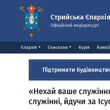
Стрийська Єпархі
Офіційний медіаресурс
Єпархія
Єпископи
Курія
Комісі
Підтримати будівництв
«Нехай ваше служіння
служінні, йдучи за Іс