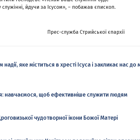
служінні, йдучи за Ісусом», – побажав єпископ.
Прес-служба Стрийської єпархії
адії, яке міститься в хресті Ісуса і закликає нас до
я: навчаємося, щоб ефективніше служити людям
роговизької чудотворної ікони Божої Матері