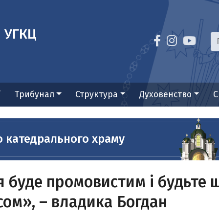
я УГКЦ
ї
Трибунал
Структура
Духовенство
С
о катедрального храму
 буде промовистим і будьте 
усом», – владика Богдан