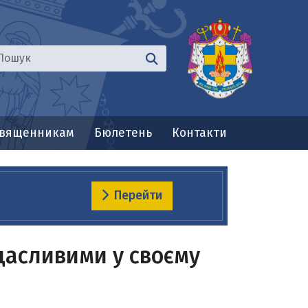
вященникам
Бюлетень
Контакти
Перейти
щасливими у своєму