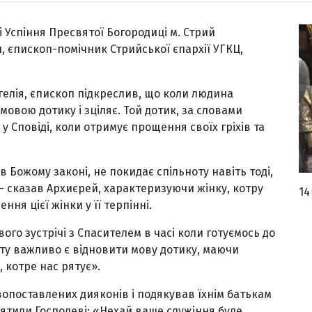
і Успіння Пресвятої Богородиці м. Стрий
єпископ-помічник Стрийської єпархії УГКЦ,
елія, єпископ підкреслив, що коли людина
мовою дотику і зціляє. Той дотик, за словами
у Сповіді, коли отримує прощення своїх гріхів та
 Божому законі, не покидає спільноту навіть тоді,
 – сказав Архиєрей, характеризуючи жінку, котру
14
ня цієї жінки у її терпінні.
го зустрічі з Спасителем в часі коли готуємось до
ту важливо є відновити мову дотику, маючи
 котре нас рятує».
овопоставлених дияконів і подякував їхнім батькам
святили Господеві: «Нехай ваше служіння буде