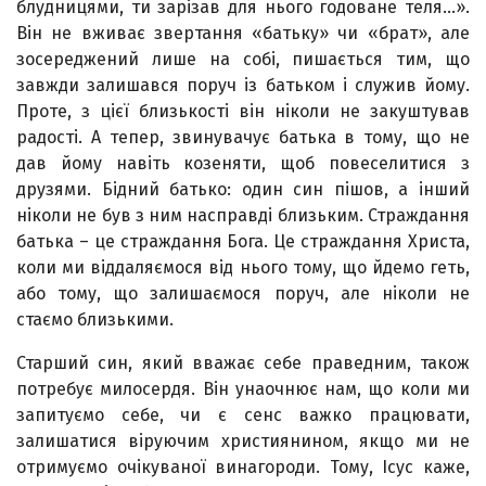
блудницями, ти зарізав для нього годоване теля…».
Він не вживає звертання «батьку» чи «брат», але
зосереджений лише на собі, пишається тим, що
завжди залишався поруч із батьком і служив йому.
Проте, з цієї близькості він ніколи не закуштував
радості. А тепер, звинувачує батька в тому, що не
дав йому навіть козеняти, щоб повеселитися з
друзями. Бідний батько: один син пішов, а інший
ніколи не був з ним насправді близьким. Страждання
батька – це страждання Бога. Це страждання Христа,
коли ми віддаляємося від нього тому, що йдемо геть,
або тому, що залишаємося поруч, але ніколи не
стаємо близькими.
Старший син, який вважає себе праведним, також
потребує милосердя. Він унаочнює нам, що коли ми
запитуємо себе, чи є сенс важко працювати,
залишатися віруючим християнином, якщо ми не
отримуємо очікуваної винагороди. Тому, Ісус каже,