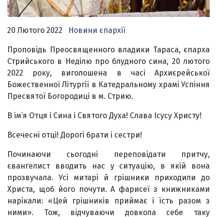
20 Лютого 2022
Новини єпархії
Проповідь Преосвященного владики Тараса, єпарха
Стрийського в Неділю про блудного сина, 20 лютого
2022 року, виголошена в часі Архиєрейської
Божественної Літургії в Катедральному храмі Успіння
Пресвятої Богородиці в м. Стрию.
В ім’я Отця і Сина і Святого Духа! Слава Ісусу Христу!
Всечесні отці! Дорогі брати і сестри!
Починаючи сьогодні переповідати притчу,
євангелист вводить нас у ситуацію, в якій вона
прозвучала. Усі митарі й грішники приходили до
Христа, щоб його почути. А фарисеї з книжниками
нарікали: «Цей грішників приймає і їсть разом з
ними». Тож, відчуваючи довкола себе таку