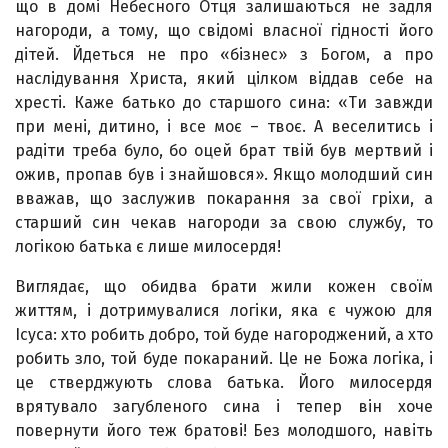
що в домі Небесного Отця залишаються не задля
нагороди, а тому, що свідомі власної гідності його
дітей. Йдеться не про «бізнес» з Богом, а про
наслідування Христа, який цілком віддав себе на
хресті. Каже батько до старшого сина: «Ти завжди
при мені, дитино, і все моє – твоє. А веселитись і
радіти треба було, бо оцей брат твій був мертвий і
ожив, пропав був і знайшовся». Якщо молодший син
вважав, що заслужив покарання за свої гріхи, а
старший син чекав нагороди за свою службу, то
логікою батька є лише милосердя!
Виглядає, що обидва брати жили кожен своїм
життям, і дотримувалися логіки, яка є чужою для
Ісуса: хто робить добро, той буде нагороджений, а хто
робить зло, той буде покараний. Це не Божа логіка, і
це стверджують слова батька. Його милосердя
врятувало загубленого сина і тепер він хоче
повернути його теж братові! Без молодшого, навіть