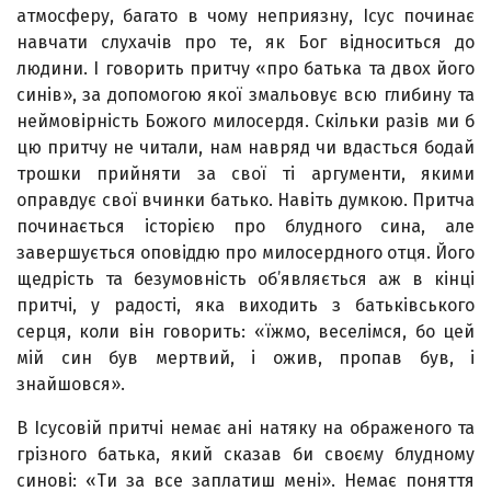
атмосферу, багато в чому неприязну, Ісус починає
навчати слухачів про те, як Бог відноситься до
людини. І говорить притчу «про батька та двох його
синів», за допомогою якої змальовує всю глибину та
неймовірність Божого милосердя. Скільки разів ми б
цю притчу не читали, нам навряд чи вдасться бодай
трошки прийняти за свої ті аргументи, якими
оправдує свої вчинки батько. Навіть думкою. Притча
починається історією про блудного сина, але
завершується оповіддю про милосердного отця. Його
щедрість та безумовність об’являється аж в кінці
притчі, у радості, яка виходить з батьківського
серця, коли він говорить: «їжмо, веселімся, бо цей
мій син був мертвий, і ожив, пропав був, і
знайшовся».
В Ісусовій притчі немає ані натяку на ображеного та
грізного батька, який сказав би своєму блудному
синові: «Ти за все заплатиш мені». Немає поняття