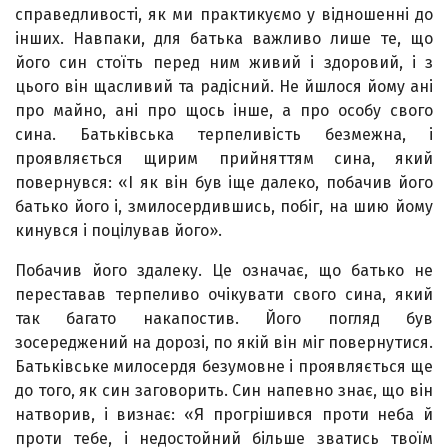
справедливості, як ми практикуємо у відношенні до
інших. Навпаки, для батька важливо лише те, що
його син стоїть перед ним живий і здоровий, і з
цього він щасливий та радісний. Не йшлося йому ані
про майно, ані про щось інше, а про особу свого
сина. Батьківська терпеливість безмежна, і
проявляється щирим прийняттям сина, який
повернувся: «І як він був іще далеко, побачив його
батько його і, змилосердившись, побіг, на шию йому
кинувся і поцілував його».
Побачив його здалеку. Це означає, що батько не
переставав терпеливо очікувати свого сина, який
так багато накапостив. Його погляд був
зосереджений на дорозі, по якій він міг повернутися.
Батьківське милосердя безумовне і проявляється ще
до того, як син заговорить. Син напевно знає, що він
натворив, і визнає: «Я прогрішився проти неба й
проти тебе, і недостойний більше зватись твоїм