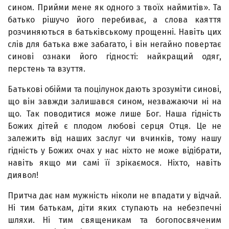
сином. Прийми мене як одного з твоїх наймитів». Та
батько рішучо його перебиває, а слова каяття
розчиняються в батьківському прощенні. Навіть цих
слів для батька вже забагато, і він негайно повертає
синові ознаки його гідності: найкращий одяг,
перстень та взуття.
Батькові обійми та поцілунок дають зрозуміти синові,
що він завжди залишався сином, незважаючи ні на
що. Так поводитися може лише Бог. Наша гідність
Божих дітей є плодом любові серця Отця. Це не
залежить від наших заслуг чи вчинків, тому нашу
гідність у Божих очах у нас ніхто не може відібрати,
навіть якщо ми самі її зрікаємося. Ніхто, навіть
диявол!
Притча дає нам мужність ніколи не впадати у відчай.
Ні тим батькам, діти яких ступають на небезпечні
шляхи. Ні тим священикам та богопосвяченим