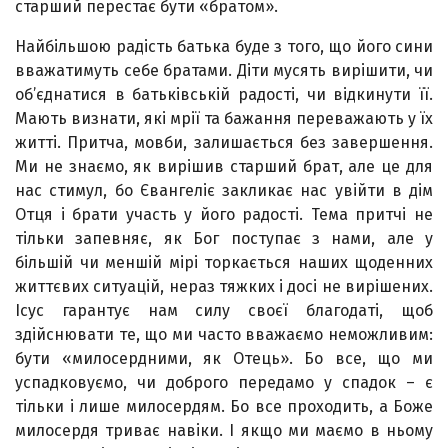
старший перестає бути «братом».
Найбільшою радість батька буде з того, що його сини
вважатимуть себе братами. Діти мусять вирішити, чи
об’єднатися в батьківській радості, чи відкинути її.
Мають визнати, які мрії та бажання переважають у їх
житті. Притча, мовби, залишається без завершення.
Ми не знаємо, як вирішив старший брат, але це для
нас стимул, бо Євангеліє закликає нас увійти в дім
Отця і брати участь у його радості. Тема притчі не
тільки запевняє, як Бог поступає з нами, але у
більшій чи меншій мірі торкається наших щоденних
життєвих ситуацій, нераз тяжких і досі не вирішених.
Ісус гарантує нам силу своєї благодаті, щоб
здійснювати те, що ми часто вважаємо неможливим:
бути «милосердними, як Отець». Бо все, що ми
успадковуємо, чи доброго передамо у спадок – є
тільки і лише милосердям. Бо все проходить, а Боже
милосердя триває навіки. І якщо ми маємо в ньому