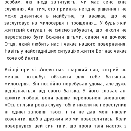
особам, які іноді запитують, чи має сенс їхнє
служіння. Ані тим, хто прийняв негідне рішення і не
може дивитися в майбутнє, та вважає, що не
заслуговує на милосердя і прощення… У будь-якій
життєвій ситуації не сміємо забувати, що ніколи не
перестаємо бути Божими дітьми, сином чи дочкою
Отця, який любить нас і чекає нашого повернення.
Навіть у найогидніших ситуаціях життя Бог нас чекає
і хоче обійняти.
Вкінці притчі з’являється старший син, котрий не
менше потребує об’явити для себе батькове
милосердя. Він постійно перебував удома, але дуже
відрізняється від свого батька. У його словах ані
крихти любові, вони радше переповнені зневагою:
«Ось стільки років служу тобі й ніколи не переступив
ні однієї заповіді твоєї, і ти не дав мені ніколи
козеняти, щоб з друзями моїми повеселитись. Коли
повернувся цей син твій, що проїв твій маєток з