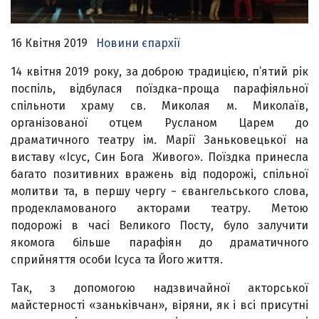
16 Квітня 2019
Новини єпархії
14 квітня 2019 року, за доброю традицією, п’ятий рік
поспіль, відбулася поїздка-проща парафіяльної
спільноти храму св. Миколая м. Миколаїв,
організованої отцем Русланом Царем до
драматичного театру ім. Марії Заньковецької на
виставу «Ісус, Син Бога Живого». Поїздка принесла
багато позитивних вражень від подорожі, спільної
молитви та, в першу чергу − євангельського слова,
продекламованого акторами театру. Метою
подорожі в часі Великого Посту, було залучити
якомога більше парафіян до драматичного
сприйняття особи Ісуса та Його життя.
Так, з допомогою надзвичайної акторської
майстерності «заньківчан», віряни, як і всі присутні