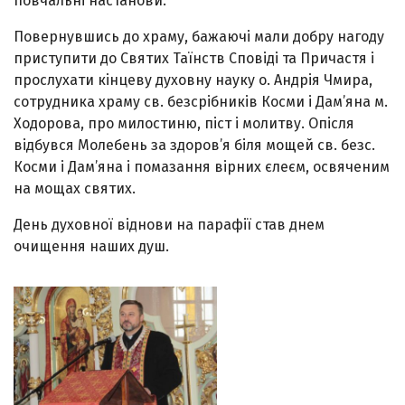
повчальні настанови.
Повернувшись до храму, бажаючі мали добру нагоду
приступити до Святих Таїнств Сповіді та Причастя і
прослухати кінцеву духовну науку о. Андрія Чмира,
сотрудника храму св. безсрібників Косми і Дам’яна м.
Ходорова, про милостиню, піст і молитву. Опісля
відбувся Молебень за здоров’я біля мощей св. безс.
Косми і Дам’яна і помазання вірних єлеєм, освяченим
на мощах святих.
День духовної віднови на парафії став днем
очищення наших душ.