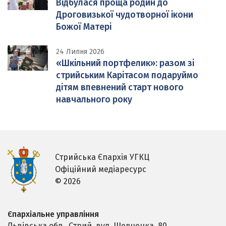
Відбулася проща родин до
Дроговизької чудотворної ікони
Божої Матері
24 Липня 2026
«Шкільний портфелик»: разом зі
стрийським Карітасом подаруймо
дітям впевнений старт нового
навчального року
Стрийська Єпархія УГКЦ
Офіційний медіаресурс
© 2026
Єпархіальне управління
Львівська обл., Стрий,
вул. Шевченка, 80