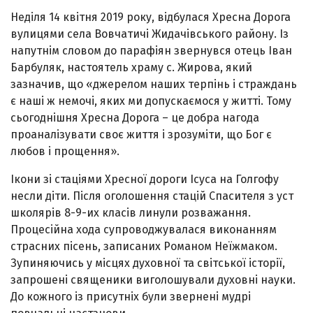
Неділя 14 квітня 2019 року, відбулася Хресна Дорога
вулицями села Вовчатичі Жидачівського району. Із
напутнім словом до парафіян звернувся отець Іван
Барбуляк, настоятель храму с. Жирова, який
зазначив, що «джерелом наших терпінь і страждань
є наші ж немочі, яких ми допускаємося у житті. Тому
сьогоднішня Хресна Дорога – це добра нагода
проаналізувати своє життя і зрозуміти, що Бог є
любов і прощення».
Ікони зі стаціями Хресної дороги Ісуса на Голгофу
несли діти. Після оголошення стацій Спасителя з уст
школярів 8-9-их класів линули розважання.
Процесійна хода супроводжувалася виконанням
страсних пісень, записаних Романом Неїжмаком.
Зупиняючись у місцях духовної та світської історії,
запрошені священики виголошували духовні науки.
До кожного із присутніх були звернені мудрі