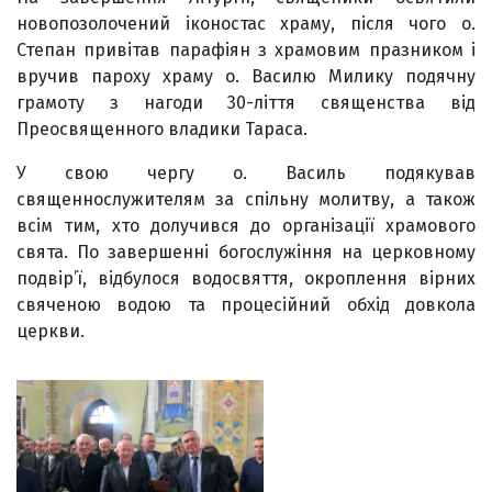
новопозолочений іконостас храму, після чого о.
Степан привітав парафіян з храмовим празником і
вручив пароху храму о. Василю Милику подячну
грамоту з нагоди 30-ліття священства від
Преосвященного владики Тараса.
У свою чергу о. Василь подякував
священнослужителям за спільну молитву, а також
всім тим, хто долучився до організації храмового
свята. По завершенні богослужіння на церковному
подвір’ї, відбулося водосвяття, окроплення вірних
свяченою водою та процесійний обхід довкола
церкви.