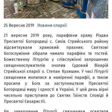
25 Вересня 2019
Новини єпархії
21 вересня 2019 року, парафіяни храму Різдва
Пресвятої Богородиці с. Сихів Стрийського району
відсвяткували храмовий празник. Святкові
богослужіння зібрали чимало парафіян та гостей.
Божественну Літургію у співслужінні запрошених
священнослужителів очолив Судовий Вікарій
Стрийської єпархії о. Степан Кузишин. У часі Літургії
священики молилися в наміренні парафії, а також
просили у Бога за заступництвом Пресвятої
Богородиці миру і єдності в Україні. У цей день вірні
чисельно приступили до Святих Таїнств Сповіді й
Пресвятої Євхаристії.
На завершення Літургії, священики освятили