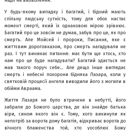
надії на визволення.
У будь-якому випадку і багатий, і бідний мають
спільну людську сутність, тому для обох настає
момент смерті, який їх однаковою мірою зрівнює.
Багатий про це зовсім не думав, забув про це, як про
смерть. Але Мойсей і пророки, Писання, яке є
життєвим дороговказом, про смерть нагадували не
раз. І тут виникає питання: має бути ще хтось, хто
нам про це буде нагадувати? Багатий здається не
мав такого поруч себе… Але дещо інше виглядає
смерть і небесні похорони бідняка Лазара, коли у
святковій процесії ангели виводили його з могили в
обійми Авраама.
Життя Лазаря не було втрачене в небутті, його
забрали до Божого царства, де він знайде батька
віри, сином якого він є. Тому, кого викинули як
непотріб за ворота дому багатія, відкриває ворота до
вічного блаженства той, хто уособлює Божу