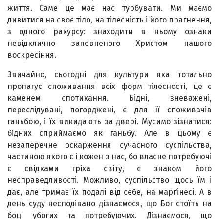
життя. Саме це має нас турбувати. Ми маємо
дивитися на своє тіло, на тілесність і його прагнення,
з одного ракурсу: знаходити в ньому ознаки
невідклично запевненого Христом нашого
воскресіння.
Звичайно, сьогодні для культури яка тотально
пропагує споживання всіх форм тілесності, це є
каменем спотикання. Бідні, зневажені,
переслідувані, погорджені, є для її споживачів
ганьбою, і їх викидають за двері. Мусимо зізнатися:
бідних сприймаємо як ганьбу. Але в цьому є
незаперечне оскарження сучасного суспільства,
частиною якого є і кожен з нас, бо власне потребуючі
є свідками гріха світу, є знаком його
несправедливості. Можливо, суспільство щось їм і
дає, але тримає їх подалі від себе, на марґінесі. А в
день суду несподівано дізнаємося, що Бог стоїть на
боці убогих та потребуючих. Дізнаємося, що