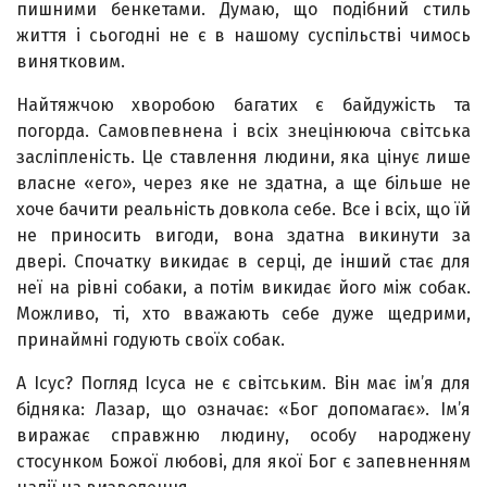
пишними бенкетами. Думаю, що подібний стиль
життя і сьогодні не є в нашому суспільстві чимось
винятковим.
Найтяжчою хворобою багатих є байдужість та
погорда. Самовпевнена і всіх знецінююча світська
засліпленість. Це ставлення людини, яка цінує лише
власне «его», через яке не здатна, а ще більше не
хоче бачити реальність довкола себе. Все і всіх, що їй
не приносить вигоди, вона здатна викинути за
двері. Спочатку викидає в серці, де інший стає для
неї на рівні собаки, а потім викидає його між собак.
Можливо, ті, хто вважають себе дуже щедрими,
принаймні годують своїх собак.
А Ісус? Погляд Ісуса не є світським. Він має ім’я для
бідняка: Лазар, що означає: «Бог допомагає». Ім’я
виражає справжню людину, особу народжену
стосунком Божої любові, для якої Бог є запевненням