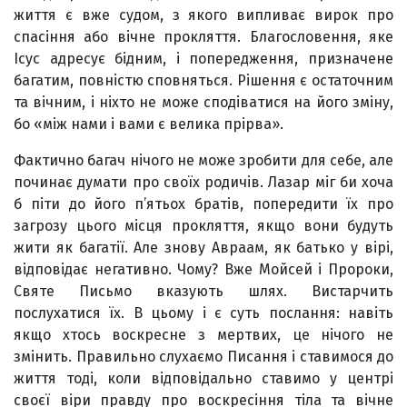
життя є вже судом, з якого випливає вирок про
спасіння або вічне прокляття. Благословення, яке
Ісус адресує бідним, і попередження, призначене
багатим, повністю сповняться. Рішення є остаточним
та вічним, і ніхто не може сподіватися на його зміну,
бо «між нами і вами є велика прірва».
Фактично багач нічого не може зробити для себе, але
починає думати про своїх родичів. Лазар міг би хоча
б піти до його п’ятьох братів, попередити їх про
загрозу цього місця прокляття, якщо вони будуть
жити як багатії. Але знову Авраам, як батько у вірі,
відповідає негативно. Чому? Вже Мойсей і Пророки,
Святе Письмо вказують шлях. Вистарчить
послухатися їх. В цьому і є суть послання: навіть
якщо хтось воскресне з мертвих, це нічого не
змінить. Правильно слухаємо Писання і ставимося до
життя тоді, коли відповідально ставимо у центрі
своєї віри правду про воскресіння тіла та вічне