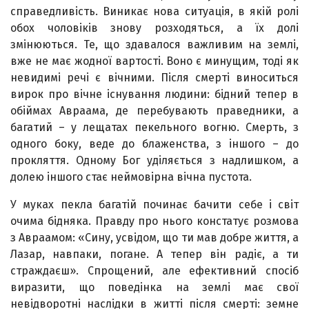
справедливість. Виникає нова ситуація, в якій ролі
обох чоловіків знову розходяться, а їх долі
змінюються. Те, що здавалося важливим на землі,
вже не має жодної вартості. Воно є минущим, тоді як
невидимі речі є вічними. Після смерті виноситься
вирок про вічне існування людини: бідний тепер в
обіймах Авраама, де перебувають праведники, а
багатий – у лещатах пекельного вогню. Смерть, з
одного боку, веде до блаженства, з іншого – до
прокляття. Одному Бог уділяється з надлишком, а
долею іншого стає неймовірна вічна пустота.
У муках пекла багатій починає бачити себе і світ
очима бідняка. Правду про нього констатує розмова
з Авраамом: «Сину, усвідом, що ти мав добре життя, а
Лазар, навпаки, погане. А тепер він радіє, а ти
страждаєш». Спрощений, але ефективний спосіб
виразити, що поведінка на землі має свої
невідворотні наслідки в житті після смерті: земне