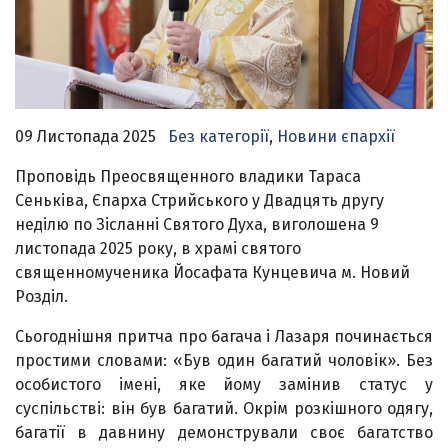
09 Листопада 2025
Без категорії
,
Новини єпархії
Проповідь Преосвященного владики Тараса
Сеньківа, Єпарха Стрийського у Двадцять другу
неділю по Зісланні Святого Духа, виголошена 9
листопада 2025 року, в храмі святого
священномученика Йосафата Кунцевича м. Новий
Розділ.
Сьогоднішня притча про багача і Лазаря починається
простими словами: «Був один багатий чоловік». Без
особистого імені, яке йому замінив статус у
суспільстві: він був багатий. Окрім розкішного одягу,
багатії в давнину демонстрували своє багатство