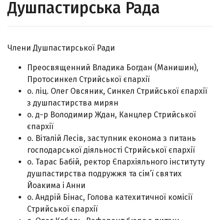
Душпастирська Рада
Члени Душпастирської Ради
Преосвященний Владика Богдан (Манишин),
Протосинкел Стрийської єпархії
о. ліц. Олег Овсяник, Синкел Стрийської єпархії
з душпастирства мирян
о. д-р Володимир Ждан, Канцлер Стрийської
єпархії
о. Віталій Лесів, заступник економа з питань
господарської діяльності Стрийської єпархії
о. Тарас Бабій, ректор Єпархіяльного інституту
душпастирства подружжя та сім’ї святих
Йоакима і Анни
о. Андрій Бінас, Голова катехитичної комісії
Стрийської єпархії