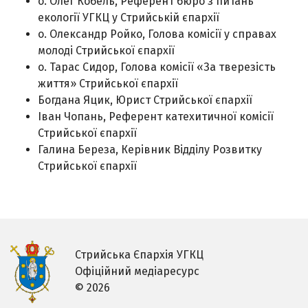
о. Олег Кобель, Референт бюро з питань
екології УГКЦ у Стрийській єпархії
о. Олександр Ройко, Голова комісії у справах
молоді Стрийської єпархії
о. Тарас Сидор, Голова комісії «За тверезість
життя» Стрийської єпархії
Богдана Яцик, Юрист Стрийської єпархії
Іван Чопань, Референт катехитичної комісії
Стрийської єпархії
Галина Береза, Керівник Відділу Розвитку
Стрийської єпархії
Стрийська Єпархія УГКЦ
Офіційний медіаресурс
© 2026