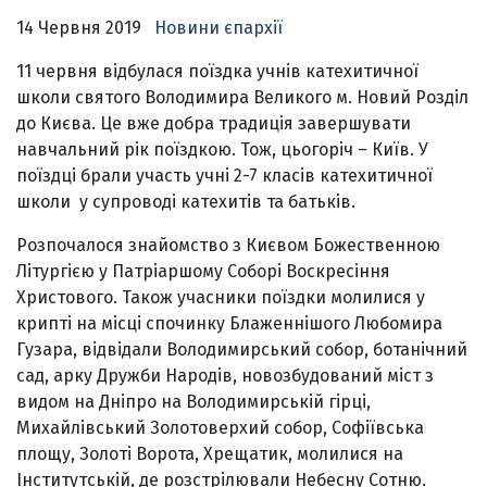
14 Червня 2019
Новини єпархії
11 червня відбулася поїздка учнів катехитичної
школи святого Володимира Великого м. Новий Розділ
до Києва. Це вже добра традиція завершувати
навчальний рік поїздкою. Тож, цьогоріч – Київ. У
поїздці брали участь учні 2-7 класів катехитичної
школи у супроводі катехитів та батьків.
Розпочалося знайомство з Києвом Божественною
Літургією у Патріаршому Соборі Воскресіння
Христового. Також учасники поїздки молилися у
крипті на місці спочинку Блаженнішого Любомира
Гузара, відвідали Володимирський собор, ботанічний
сад, арку Дружби Народів, новозбудований міст з
видом на Дніпро на Володимирській гірці,
Михайлівський Золотоверхий собор, Софіївська
площу, Золоті Ворота, Хрещатик, молилися на
Інститутській, де розстрілювали Небесну Сотню.