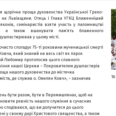
ься щорічна проща духовенства Української Греко-
 на Львівщини. Отець і Глава УГКЦ Блаженніший
яконів, семінаристів взяти участь у паломництві
, а також вшанувати пам’ять блаженного
ушпастирював у цьому місті.
очисто спогадує 75-ті роковини мученицької смерті
вча, який знаний на весь світ як парох
ий Любомир проголосив цього славного
жіння нашої Церкви – Покровителем душпастирів
роща нашого духовенства до містечка
16
міста, де служив о. Омелян Ковч», – зазначив
 день бути разом, бути в Перемишлянах, щоб на
бновити ревність нашого служіння в сучасних
о сподіваюся, що ви долучитеся до цього
ні у своєму дарі Христового священства, а також