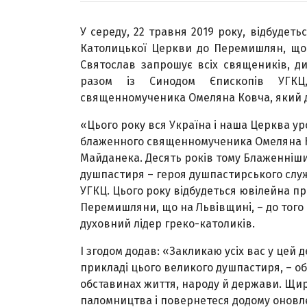
У середу, 22 травня 2019 року, відбудет
Католицької Церкви до Перемишлян, що
Святослав запрошує всіх священиків, ди
разом із Синодом Єпископів УГКЦ
священномученика Омеляна Ковча, який д
«Цього року вся Україна і наша Церква ур
блаженного священномученика Омеляна Ко
Майданека. Десять років тому Блаженніш
душпастиря – героя душпастирського слу
УГКЦ. Цього року відбудеться ювілейна п
Перемишляни, що на Львівщині, – до того 
духовний лідер греко-католиків.
І згодом додав: «Закликаю усіх вас у цей
прикладі цього великого душпастиря, – о
обставинах життя, народу й держави. Щир
паломництва і повернетеся додому оновле