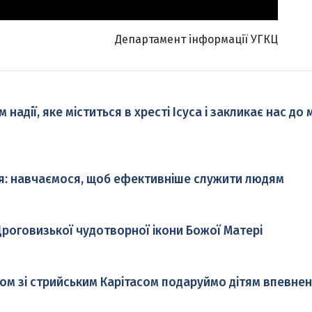
Департамент інформації УГКЦ
адії, яке міститься в хресті Ісуса і закликає нас до
я: навчаємося, щоб ефективніше служити людям
роговизької чудотворної ікони Божої Матері
ом зі стрийським Карітасом подаруймо дітям впевнен