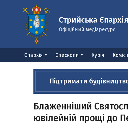
Стрийська Єпархі
Офіційний медіаресурс
Єпархія
Єпископи
Курія
Комісі
Підтримати будівництв
Блаженніший Святосла
ювілейній прощі до 