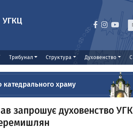
я УГКЦ
ї
Трибунал
Структура
Духовенство
С
о катедрального храму
в запрошує духовенство УГКЦ
Перемишлян