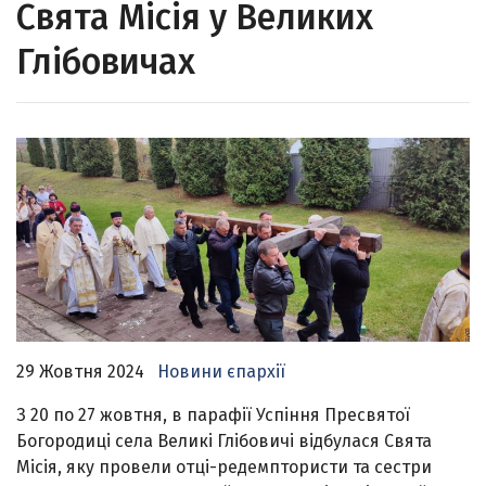
Свята Місія у Великих
Глібовичах
29 Жовтня 2024
Новини єпархії
З 20 по 27 жовтня, в парафії Успіння Пресвятої
Богородиці села Великі Глібовичі відбулася Свята
Місія, яку провели отці-редемптористи та сестри