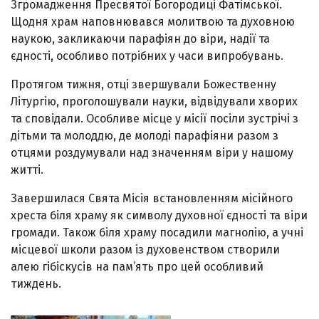
Згромадження Пресвятої Богородиці Фатімської.
Щодня храм наповнювався молитвою та духовною
наукою, закликаючи парафіян до віри, надії та
єдності, особливо потрібних у часи випробувань.
Протягом тижня, отці звершували Божественну
Літургію, проголошували науки, відвідували хворих
та сповідали. Особливе місце у місії посіли зустрічі з
дітьми та молоддю, де молоді парафіяни разом з
отцями роздумували над значенням віри у нашому
житті.
Завершилася Свята Місія встановленням місійного
хреста біля храму як символу духовної єдності та віри
громади. Також біля храму посадили магнолію, а учні
місцевої школи разом із духовенством створили
алею гібіскусів на пам’ять про цей особливий
тиждень.