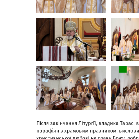
Після закінчення Літургії, владика Тарас, 
парафіян з храмовим празником, висловив
християнської любові на славу Божу, добр