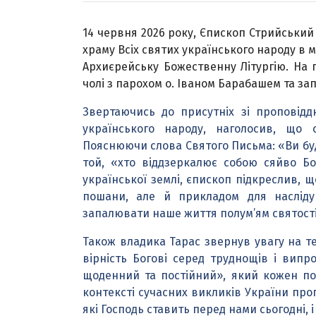
14 червня 2026 року, Єпископ Стрийськи
храму Всіх святих українського народу в 
Архиєрейську Божественну Літургію. На 
чолі з парохом о. Іваном Барабашем та з
Звертаючись до присутніх зі проповіддю
українського народу, наголосив, що 
Пояснюючи слова Святого Письма: «Ви буде
той, «хто віддзеркалює собою сяйво Бо
української землі, єпископ підкреслив, 
пошани, але й прикладом для насліду
запалювати наше життя полум’ям святості
Також владика Тарас звернув увагу на т
вірність Богові серед труднощів і випр
щоденний та постійний», який кожен по
контексті сучасних викликів України про
які Господь ставить перед нами сьогодні, 