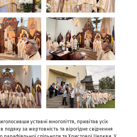
виголосивши уставні многоліття, привітав усіх
 подяку за жертовність та вірогідне свідчення
о парафіяльної спільноти та Христової Церкви. У