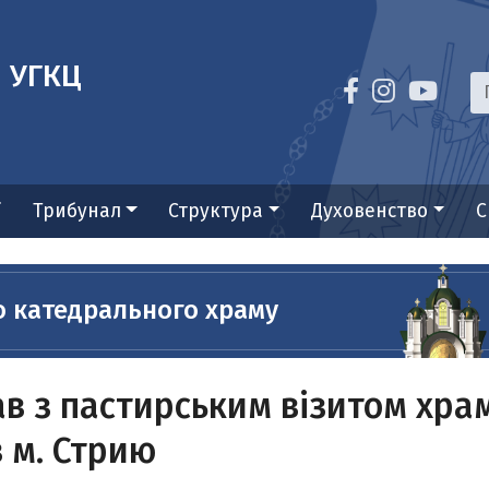
я УГКЦ
ї
Трибунал
Структура
Духовенство
С
о катедрального храму
ав з пастирським візитом храм
в м. Стрию