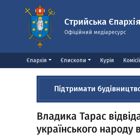
Стрийська Єпархі
Офіційний медіаресурс
Єпархія
Єпископи
Курія
Комісі
Підтримати будівництв
Владика Тарас відвід
українського народу 