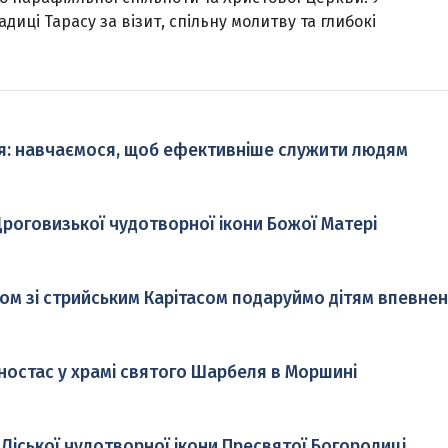
диці Тарасу за візит, спільну молитву та глибокі
я: навчаємося, щоб ефективніше служити людям
роговизької чудотворної ікони Божої Матері
ом зі стрийським Карітасом подаруймо дітям впевнен
ностас у храмі святого Шарбеля в Моршині
 Ліської чудотворної ікони Пресвятої Богородиці