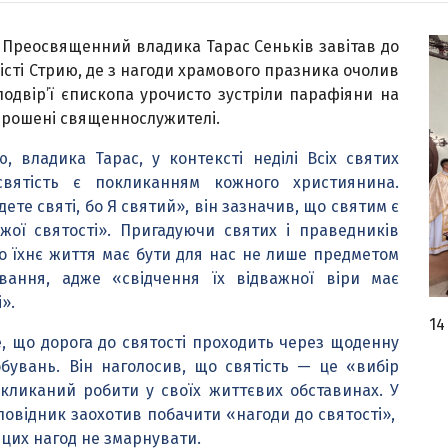
й Преосвященний владика Тарас Сеньків завітав до
місті Стрию, де з нагоди храмового празника очолив
подвір’ї єпископа урочисто зустріли парафіяни на
апрошені священнослужителі.
, владика Тарас, у контексті неділі Всіх святих
святість є покликанням кожного християнина.
те святі, бо Я святий», він зазначив, що святим є
жої святості». Пригадуючи святих і праведників
що їхнє життя має бути для нас не лише предметом
вання, адже «свідчення їх відважної віри має
».
14
е, що дорога до святості проходить через щоденну
обувань. Він наголосив, що святість — це «вибір
кликаний робити у своїх життєвих обставинах. У
повідник заохотив побачити «нагоди до святості»,
і цих нагод не змарнувати.