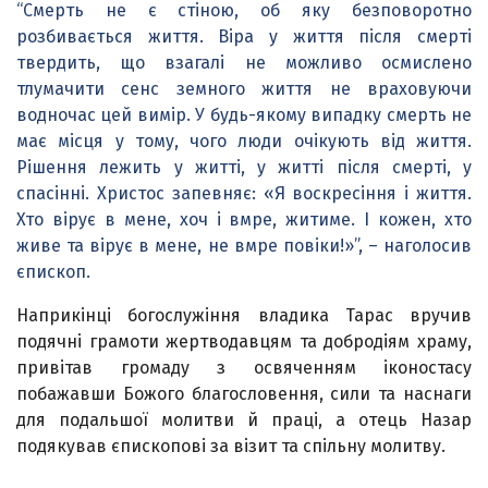
“Смерть не є стіною, об яку безповоротно
розбивається життя. Віра у життя після смерті
твердить, що взагалі не можливо осмислено
тлумачити сенс земного життя не враховуючи
водночас цей вимір. У будь-якому випадку смерть не
має місця у тому, чого люди очікують від життя.
Рішення лежить у житті, у житті після смерті, у
спасінні. Христос запевняє: «Я воскресіння і життя.
Хто вірує в мене, хоч і вмре, житиме. І кожен, хто
живе та вірує в мене, не вмре повіки!»”, – наголосив
єпископ.
Наприкінці богослужіння владика Тарас вручив
подячні грамоти жертводавцям та добродіям храму,
привітав громаду з освяченням іконостасу
побажавши Божого благословення, сили та наснаги
для подальшої молитви й праці, а отець Назар
подякував єпископові за візит та спільну молитву.