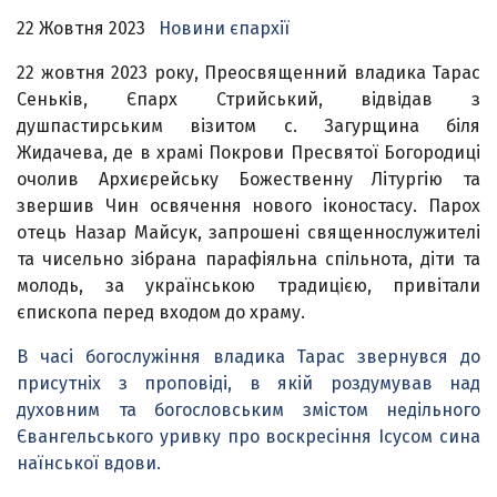
22 Жовтня 2023
Новини єпархії
22 жовтня 2023 року, Преосвященний владика Тарас
Сеньків, Єпарх Стрийський, відвідав з
душпастирським візитом с. Загурщина біля
Жидачева, де в храмі Покрови Пресвятої Богородиці
очолив Архиєрейську Божественну Літургію та
звершив Чин освячення нового іконостасу. Парох
отець Назар Майсук, запрошені священнослужителі
та чисельно зібрана парафіяльна спільнота, діти та
молодь, за українською традицією, привітали
єпископа перед входом до храму.
В часі богослужіння владика Тарас звернувся до
присутніх з проповіді, в якій роздумував над
духовним та богословським змістом недільного
Євангельського уривку про воскресіння Ісусом сина
наїнської вдови.