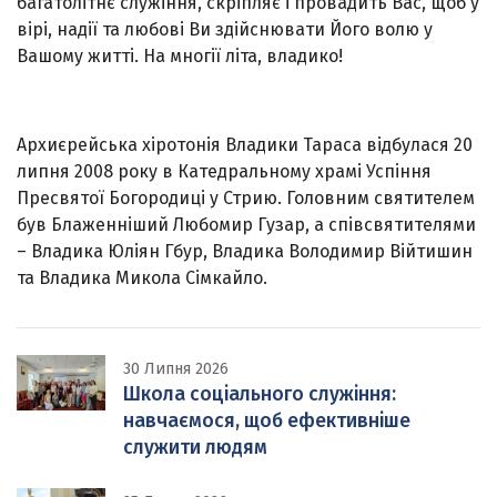
багатолітнє служіння, скріпляє і провадить Вас, щоб у
вірі, надії та любові Ви здійснювати Його волю у
Вашому житті. На многії літа, владико!
Архиєрейська хіротонія Владики Тараса відбулася 20
липня 2008 року в Катедральному храмі Успіння
Пресвятої Богородиці у Стрию. Головним святителем
був Блаженніший Любомир Гузар, а співсвятителями
– Владика Юліян Гбур, Владика Володимир Війтишин
та Владика Микола Сімкайло.
30 Липня 2026
Школа соціального служіння:
навчаємося, щоб ефективніше
служити людям