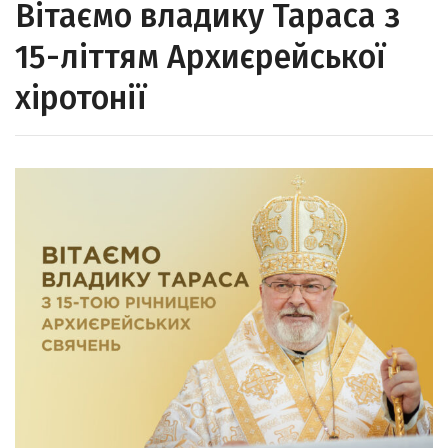
Вітаємо владику Тараса з
15-літтям Архиєрейської
хіротонії