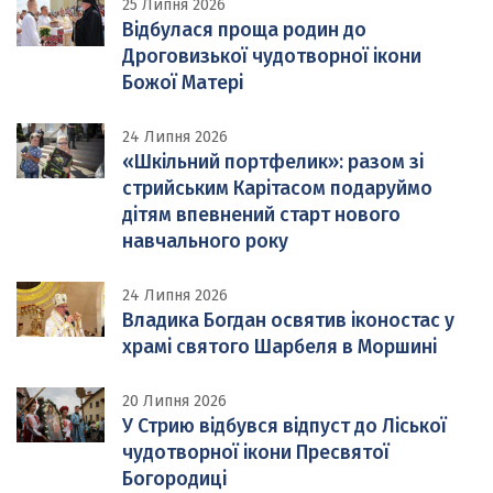
25 Липня 2026
Відбулася проща родин до
Дроговизької чудотворної ікони
Божої Матері
24 Липня 2026
«Шкільний портфелик»: разом зі
стрийським Карітасом подаруймо
дітям впевнений старт нового
навчального року
24 Липня 2026
Владика Богдан освятив іконостас у
храмі святого Шарбеля в Моршині
20 Липня 2026
У Стрию відбувся відпуст до Ліської
чудотворної ікони Пресвятої
Богородиці