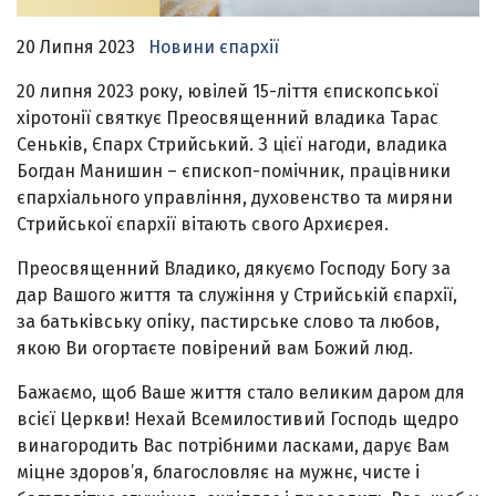
20 Липня 2023
Новини єпархії
20 липня 2023 року, ювілей 15-ліття єпископської
хіротонії святкує Преосвященний владика Тарас
Сеньків, Єпарх Стрийський. З цієї нагоди, владика
Богдан Манишин – єпископ-помічник, працівники
єпархіального управління, духовенство та миряни
Стрийської єпархії вітають свого Архиєрея.
Преосвященний Владико, дякуємо Господу Богу за
дар Вашого життя та служіння у Стрийській єпархії,
за батьківську опіку, пастирське слово та любов,
якою Ви огортаєте повірений вам Божий люд.
Бажаємо, щоб Ваше життя стало великим даром для
всієї Церкви! Нехай Всемилостивий Господь щедро
винагородить Вас потрібними ласками, дарує Вам
міцне здоров’я, благословляє на мужнє, чисте і