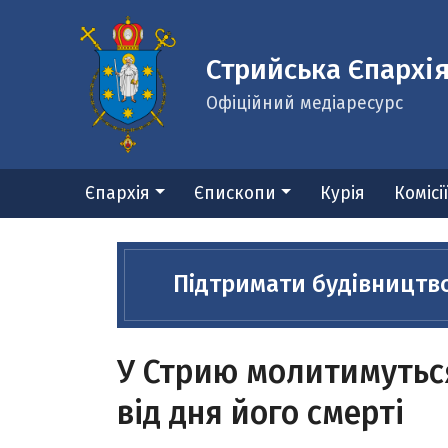
Стрийська Єпархі
Офіційний медіаресурс
Єпархія
Єпископи
Курія
Комісі
Підтримати будівництв
У Стрию молитимуться
від дня його смерті