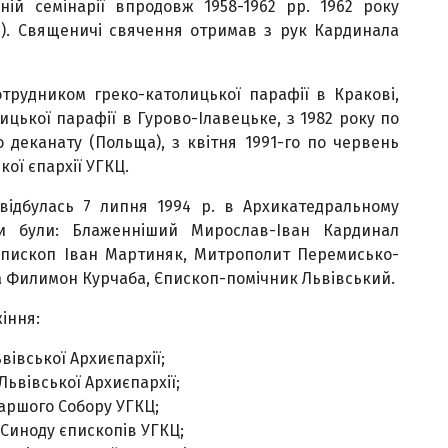
ній семінарії впродовж 1958-1962 рр. 1962 року
D). Священичі свячення отримав з рук Кардинала
отрудником греко-католицької парафії в Кракові,
ицької парафії в Гурово-Ілавецьке, з 1982 року по
деканату (Польща), з квітня 1991-го по червень
ої єпархії УГКЦ.
відбулась 7 липня 1994 р. в Архикатедральному
ми були: Блаженніший Мирослав-Іван Кардинал
єпископ Іван Мартиняк, Митрополит Перемисько-
 Филимон Курчаба, Єпископ-помічник Львівський.
іння:
вівської Архиєпархії;
Львівської Архиєпархії;
ріаршого Собору УГКЦ;
 Синоду єпископів УГКЦ;