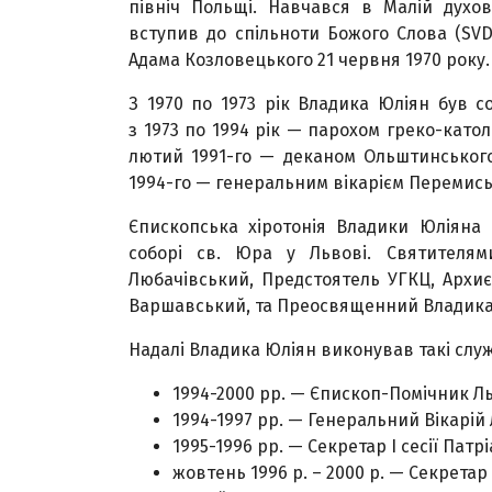
північ Польщі. Навчався в Малій духов
вступив до спільноти Божого Слова (SV
Адама Козловецького 21 червня 1970 року.
З 1970 по 1973 рік Владика Юліян був с
з 1973 по 1994 рік — парохом греко-катол
лютий 1991-го — деканом Ольштинського 
1994-го — генеральним вікарієм Перемиськ
Єпископська хіротонія Владики Юліяна 
соборі св. Юра у Львові. Святителя
Любачівський, Предстоятель УГКЦ, Архи
Варшавський, та Преосвященний Владика
Надалі Владика Юліян виконував такі служ
1994-2000 рр. — Єпископ-Помічник Ль
1994-1997 рр. — Генеральний Вікарій 
1995-1996 рр. — Секретар І сесії Пат
жовтень 1996 р. – 2000 р. — Секретар