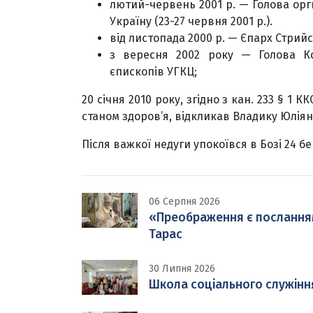
лютий-червень 2001 р. — Голова оргк
Україну (23-27 червня 2001 р.).
від листопада 2000 р. — Єпарх Стрий
з вересня 2002 року — Голова Ком
єпископів УГКЦ;
20 січня 2010 року, згідно з кан. 233 § 1 К
станом здоров’я, відкликав Владику Юліян
Після важкої недуги упокоївся в Бозі 24 бе
06 Серпня 2026
«Преображення є посланням н
Тарас
30 Липня 2026
Школа соціального служінн