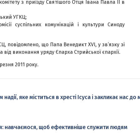
омітету з приїзду Святішого Отця Івана Павла ІІ в
ський УГКЦ;
ісії суспільних комунікацій і культури Синоду
КСЦ, повідомлено, що Папа Венедикт XVI, у зв’язку зі
а від виконання уряду Єпарха Стрийської єпархії.
резня 2011 року.
адії, яке міститься в хресті Ісуса і закликає нас до
я: навчаємося, щоб ефективніше служити людям