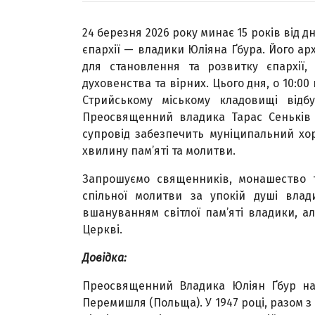
24 березня 2026 року минає 15 років від д
єпархії — владики Юліяна Ґбура. Його а
для становлення та розвитку єпархії
духовенства та вірних. Цього дня, о 10:0
Стрийському міському кладовищі відб
Преосвященний владика Тарас Сеньків у
супровід забезпечить муніципальний хо
хвилину пам’яті та молитви.
Запрошуємо священників, монашество та
спільної молитви за упокій душі вла
вшануванням світлої пам’яті владики, а
Церкві.
Довідка:
Преосвященний Владика Юліян Ґбур нар
Перемишля (Польща). У 1947 році, разом з