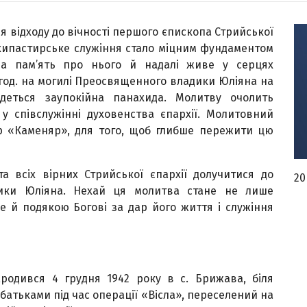
ня відходу до вічності першого єпископа Стрийської
рхипастирське служіння стало міцним фундаментом
, а пам’ять про нього й надалі живе у серцях
0 год. на могилі Преосвященного владики Юліяна на
удеться заупокійна панахида. Молитву очолить
 співслужінні духовенства єпархії. Молитовний
р «Каменяр», для того, щоб глибше пережити цю
 всіх вірних Стрийської єпархії долучитися до
20
дики Юліяна. Нехай ця молитва стане не лише
ле й подякою Богові за дар його життя і служіння
одився 4 грудня 1942 року в с. Брижава, біля
 батьками під час операції «Вісла», переселений на