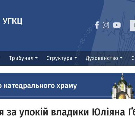
я УГКЦ
ї
Трибунал
Структура
Духовенство
С
о катедрального храму
 за упокій владики Юліяна Ґб