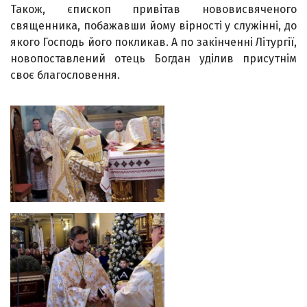
Також, єпископ привітав нововисвяченого
священника, побажавши йому вірності у служінні, до
якого Господь його покликав. А по закінченні Літургії,
новопоставлений отець Богдан уділив присутнім
своє благословення.