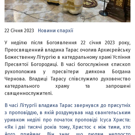
22 Січня 2023
Новини єпархії
У неділю після Богоявлення 22 січня 2023 року,
Преосвященний владика Тарас очолив Архиєрейську
Божественну Літургію в катедральному храмі Успіння
Пресвятої Богородиці. В часі богослужіння єпископ
рукоположив у пресвітери диякона Богдана
Чернова. Владиці Тарасу співслужило духовенство
катедрального храму та запрошені
священнослужителі.
В часі Літургії владика Тарас звернувся до присутніх
з проповіддю, в якій роздумував над євангельським
уривком неділі про початок проповіді Ісуса Христа:
«Як і дві тисячі років тому, Христос є між тими, хто
його приймає. Він знає, що людям непросто