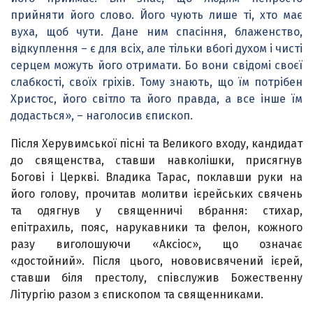
прийняти його слово. Його чують лише ті, хто має
вуха, щоб чути. Дане ним спасіння, блаженство,
відкуплення – є для всіх, але тільки вбогі духом і чисті
серцем можуть його отримати. Бо вони свідомі своєї
слабкості, своїх гріхів. Тому знають, що їм потрібен
Христос, його світло та його правда, а все інше їм
додасться», – наголосив єпископ.
Після Херувимської пісні та Великого входу, кандидат
до священства, ставши навколішки, присягнув
Богові і Церкві. Владика Тарас, поклавши руки на
його голову, прочитав молитви ієрейських свячень
та одягнув у священничі вбрання: стихар,
епітрахиль, пояс, нарукавники та фелон, кожного
разу виголошуючи «Аксіос», що означає
«достойний». Після цього, нововисвячений ієрей,
ставши біля престолу, співслужив Божественну
Літургію разом з єпископом та священниками.