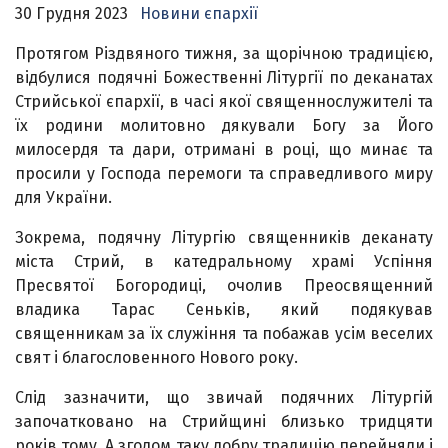
30 Грудня 2023
Новини єпархії
Протягом Різдвяного тижня, за щорічною традицією,
відбулися подячні Божественні Літургії по деканатах
Стрийської єпархії, в часі якої священнослужителі та
їх родини молитовно дякували Богу за Його
милосердя та дари, отримані в році, що минає та
просили у Господа перемоги та справедливого миру
для України.
Зокрема, подячну Літургію священників деканату
міста Стрий, в катедральному храмі Успіння
Пресвятої Богородиці, очолив Преосвященний
владика Тарас Сеньків, який подякував
священникам за їх служіння та побажав усім веселих
свят і благословенного Нового року.
Слід зазначити, що звичай подячних Літургій
започатковано на Стрийщині близько тридцяти
років тому. А згодом таку добру традицію перейняли і