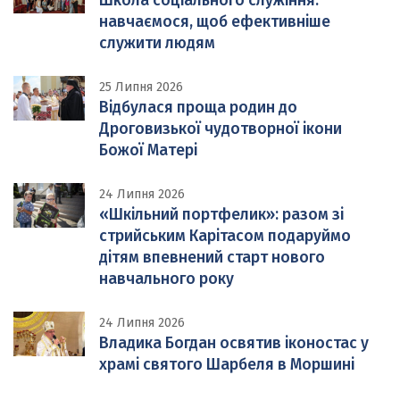
Школа соціального служіння:
навчаємося, щоб ефективніше
служити людям
25 Липня 2026
Відбулася проща родин до
Дроговизької чудотворної ікони
Божої Матері
24 Липня 2026
«Шкільний портфелик»: разом зі
стрийським Карітасом подаруймо
дітям впевнений старт нового
навчального року
24 Липня 2026
Владика Богдан освятив іконостас у
храмі святого Шарбеля в Моршині