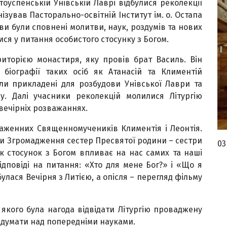
ятоуспенській Унівській Лаврі відбулися реколекції
нізував Пасторально-освітній Інститут ім. о. Остапа
ови були сповнені молитви, наук, роздумів та нових
ся у питання особистого стосунку з Богом.
риторією монастиря, яку провів брат Василь. Він
 біографії таких осіб як Атанасій та Климентій
ули прикладені для розбудови Унівської Лаври та
у. Далі учасники реколекцій молилися Літургію
вечірніх розважаннях.
блаженних Священномучеників Климентія і Леонтія.
и Згромадження сестер Пресвятої родини – сестри
03
як стосунок з Богом впливає на нас самих та наші
ідповіді на питання: «Хто для мене Бог?» і «Що я
улася Вечірня з Литією, а опісля – перегляд фільму
 якого була нагода відвідати Літургію проваджену
здумати над попередніми науками.