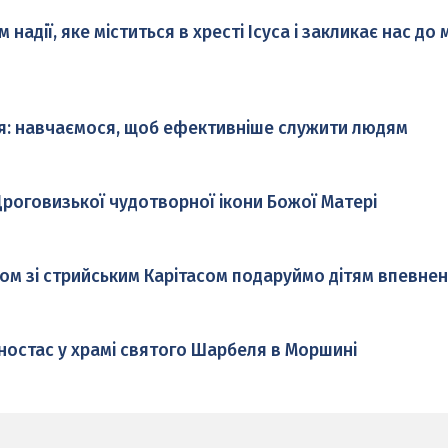
адії, яке міститься в хресті Ісуса і закликає нас до
я: навчаємося, щоб ефективніше служити людям
роговизької чудотворної ікони Божої Матері
ом зі стрийським Карітасом подаруймо дітям впевнен
ностас у храмі святого Шарбеля в Моршині