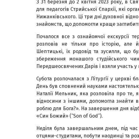
З 31 березня до 2 квітня 2023 року, в Св
для педагогів Стрийської Єпархії, які орга
Нижанківського. Ці три дні духовної відн
знайомств, що допомогли краще заглибити
Почалося все з ознайомчої екскурсії те
розповів не тільки про історію, але й
Шептицькі, їх родовід та зусилля, що б
збереження монашого студійського чин
Передшеосвячених Дарів і взяли участь у 
Субота розпочалася з Літургії у церкві 
День був сповнений науками настоятельк
Наталії Мельник, яка розповіла про те, 
відносини з іншими, допомогла знайти в
роблю для Бога?». На завершення дня відб
«Син Божий» (“Son of God”).
Неділя була завершальним днем, під час
отцями-студитами, побути наодинці та ро