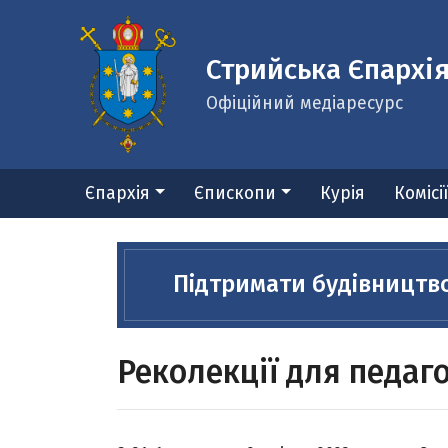
Стрийська Єпархі
Офіційний медіаресурс
Єпархія
Єпископи
Курія
Комісі
Підтримати будівництв
Реколекції для педаго