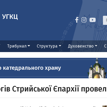
я УГКЦ
ї
Трибунал
Структура
Духовенство
С
о катедрального храму
гів Стрийської Єпархії провел